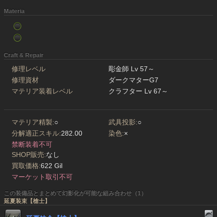
Materia
Craft & Repair
修理レベル
彫金師 Lv 57～
修理資材
ダークマターG7
マテリア装着レベル
クラフター Lv 67～
マテリア精製:
○
武具投影:
○
分解適正スキル:
282.00
染色:
×
禁断装着不可
SHOP販売:
なし
買取価格:
622 Gil
マーケット取引不可
この装備品とまとめて幻影化が可能な組み合わせ（1）
延夏装束【槍士】