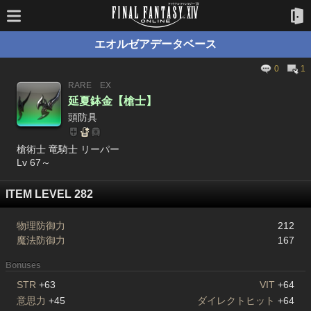
エオルゼアデータベース
0
1
RARE
EX
延夏鉢金【槍士】
頭防具
槍術士 竜騎士 リーパー
Lv 67～
ITEM LEVEL 282
物理防御力
212
魔法防御力
167
Bonuses
STR
+63
VIT
+64
意思力
+45
ダイレクトヒット
+64