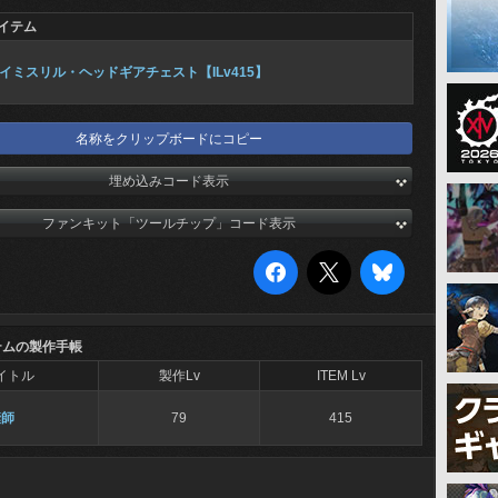
イテム
イミスリル・ヘッドギアチェスト【ILv415】
名称をクリップボードにコピー
埋め込みコード表示
ファンキット「ツールチップ」コード表示
テムの製作手帳
イトル
製作Lv
ITEM Lv
縫師
79
415