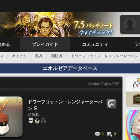
始める
プレイガイド
コミュニティ
ラ
ス
アイテム
防具
頭防具
ドワーフコットン・レンジャーターバン
エオルゼアデータベース
Version:Patch 7.55
ドワーフコットン・レンジャーターバ
ン

頭防具
0
0