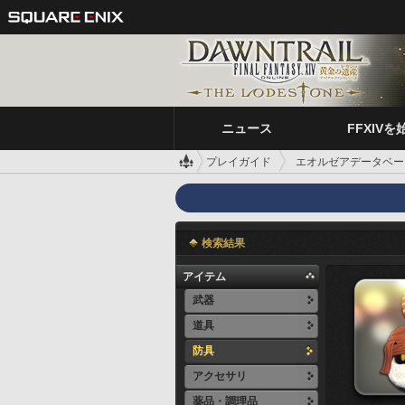
ニュース
FFXIVを
プレイガイド
エオルゼアデータベー
検索結果
アイテム
武器
道具
防具
アクセサリ
薬品・調理品