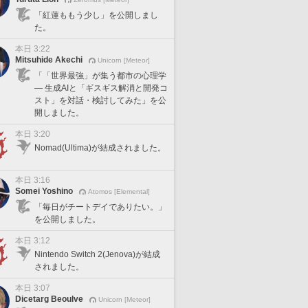
「紅蓮ももう少し」を公開しまし
た。
本日 3:22
Mitsuhide Akechi
Unicorn [Meteor]
「「世界最強」が集う都市の心理学
— 生成AIと「ギスギス解消と開発コ
スト」を対話・検討してみた」を公
開しました。
本日 3:20
Nomad(Ultima)が結成されました。
本日 3:16
Somei Yoshino
Atomos [Elemental]
「毎日がチートデイでありたい。」
を公開しました。
本日 3:12
Nintendo Switch 2(Jenova)が結成
されました。
本日 3:07
Dicetarg Beoulve
Unicorn [Meteor]