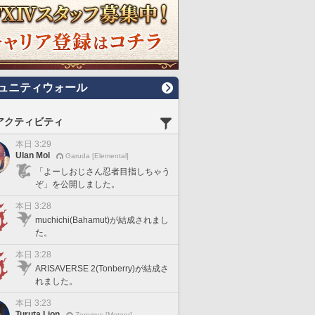
ュニティウォール
アクティビティ
本日 3:29
Ulan Mol
Garuda [Elemental]
「よーしおじさん忍者目指しちゃう
ぞ」を公開しました。
本日 3:28
muchichi(Bahamut)が結成されまし
た。
本日 3:28
ARISAVERSE 2(Tonberry)が結成さ
れました。
本日 3:23
Turuta Lion
Zeromus [Meteor]