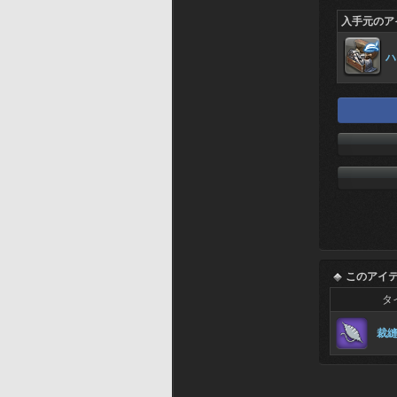
入手元のア
ハ
このアイ
タ
裁