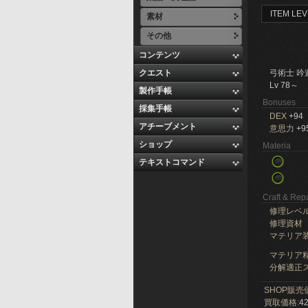
ITEM LEV
素材
その他
コンテンツ
クエスト
弓術士 吟
Lv 78～
製作手帳
Bonuses
採集手帳
DEX
+94
アチーブメント
意思力
+9
ショップ
Materia
テキストコマンド
Craft & Repa
修理レベ
修理資材
マテリア
マテリア精
分解適正ス
SHOP販売
買取価格:
42