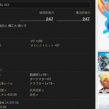
EL 415
物理防御力
魔法防御力
247
247
遊詩人 機工士 踊り子
VIT
+100
5
ダイレクトヒット
+67
ir
ル
裁縫師 Lv 68～
ダークマターG7
装着レベル
クラフター Lv 78～
製:
○
武具投影:
○
キル:
415.00
染色:
○
価格:
24,355 Gil
0 Gil