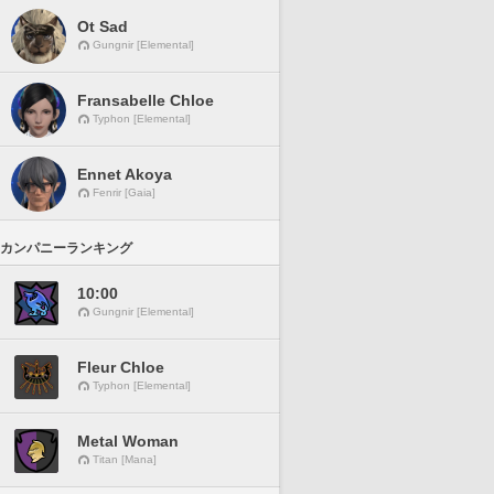
Ot Sad
Gungnir [Elemental]
Fransabelle Chloe
Typhon [Elemental]
Ennet Akoya
Fenrir [Gaia]
カンパニーランキング
10:00
Gungnir [Elemental]
Fleur Chloe
Typhon [Elemental]
Metal Woman
Titan [Mana]