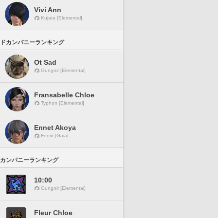
Vivi Ann
Kujata [Elemental]
ドカンパニーランキング
Ot Sad
Gungnir [Elemental]
Fransabelle Chloe
Typhon [Elemental]
Ennet Akoya
Fenrir [Gaia]
カンパニーランキング
10:00
Gungnir [Elemental]
Fleur Chloe