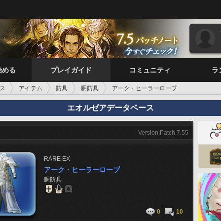
始める
プレイガイド
コミュニティ
ラ
ス
アイテム
防具
胴防具
アーク・ヒーラーローブ
エオルゼアデータベース
Version:Patch 7.55
RARE
EX
アーク・ヒーラーローブ
胴防具
0
10