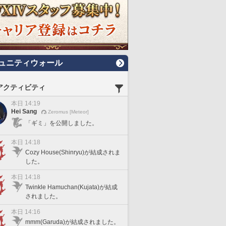
ュニティウォール
アクティビティ
本日 14:19
Hei Sang
Zeromus [Meteor]
「ギミ」を公開しました。
本日 14:18
Cozy House(Shinryu)が結成されま
した。
本日 14:18
Twinkle Hamuchan(Kujata)が結成
されました。
本日 14:16
mmm(Garuda)が結成されました。