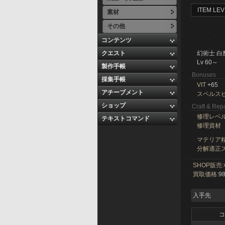
ITEM LEV
素材
その他
コンテンツ
クエスト
幻術士 白
Lv 60～
製作手帳
Bonuses
採集手帳
VIT
+65
アチーブメント
スペルス
ショップ
Craft & Repa
修理レベ
テキストコマンド
修理資材
マテリア精
分解適正ス
SHOP販売:
買取価格:
98
入手先
コ