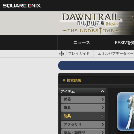
ニュース
FFXIVを
プレイガイド
エオルゼアデータベー
検索結果
アイテム
武器
道具
防具
アクセサリ
薬品・調理品