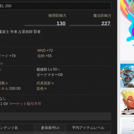
EL 200
物理防御力
魔法防御力
130
227
魔道士 学者 占星術師 賢者
MND
+72
ピード
+79
信仰
+55
ir
ル
裁縫師 Lv 50～
ダークマターG6
製:
○
武具投影:
○
キル:
200.00
染色:
×
なし
1 Gil
マーケット取引不可
ンテンツ名
参加条件Lv
平均アイテムレベル