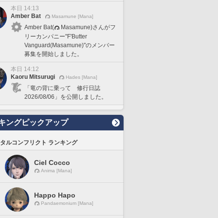
本日 14:13
Amber Bat
Masamune [Mana]
Amber Bat(
Masamune)さんがフ
リーカンパニー"F'Butter
Vanguard(Masamune)"のメンバー
募集を開始しました。
本日 14:12
Kaoru Mitsurugi
Hades [Mana]
「竜の背に乗って 修行日誌
2026/08/06」を公開しました。
キングピックアップ
タルコンフリクト ランキング
Ciel Cocco
Anima [Mana]
Happo Hapo
Pandaemonium [Mana]