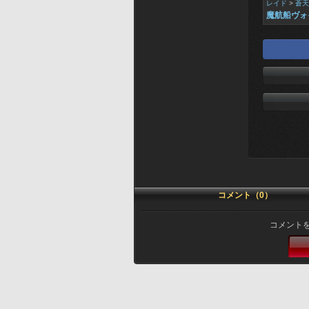
レイド
>
蒼天
魔航船ヴォ
コメント（0）
コメント