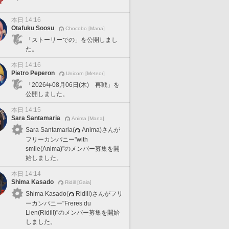
本日 14:16
Otafuku Soosu
Chocobo [Mana]
「ストーリーでの」を公開しまし
た。
本日 14:16
Pietro Peperon
Unicorn [Meteor]
「2026年08月06日(木) 再戦」を
公開しました。
本日 14:15
Sara Santamaria
Anima [Mana]
Sara Santamaria(
Anima)さんが
フリーカンパニー"with
smile(Anima)"のメンバー募集を開
始しました。
本日 14:14
Shima Kasado
Ridill [Gaia]
Shima Kasado(
Ridill)さんがフリ
ーカンパニー"Freres du
Lien(Ridill)"のメンバー募集を開始
しました。