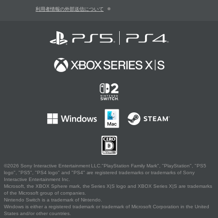
利用者情報の外部送信について
©2026 Sony Interactive Entertainment LLC."PlayStation Family Mark", "PlayStation", "PS5
logo", "PS5", "PS4 logo" and "PS4" are registered trademarks or trademarks of Sony
Interactive Entertainment Inc.
Microsoft, the XBOX Sphere mark, the Series X|S logo and XBOX Series X|S are trademarks
of the Microsoft group of companies.
Nintendo Switch is a trademark of Nintendo.
Windows is either a registered trademark or trademark of Microsoft Corporation in the United
States and/or other countries.