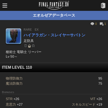
エオルゼアデータベース
0
1
RARE
EX
ハイアラガン・スレイヤーサバトン
足防具
槍術士 竜騎士 リーパー
Lv 50～
ITEM LEVEL 110
物理防御力
95
魔法防御力
75
Bonuses
STR
+26
VIT
+26
意思力
+27
スキルスピード
+19