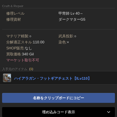
Craft & Repair
修理レベル
甲冑師 Lv 40～
修理資材
ダークマターG5
マテリア精製:
○
武具投影:
○
分解適正スキル:
110.00
染色:
×
SHOP販売:
なし
買取価格:
340 Gil
マーケット取引不可
入手元のアイテム
(
1
)
ハイアラガン・フットギアチェスト【ILv110】
名称をクリップボードにコピー
埋め込みコード表示