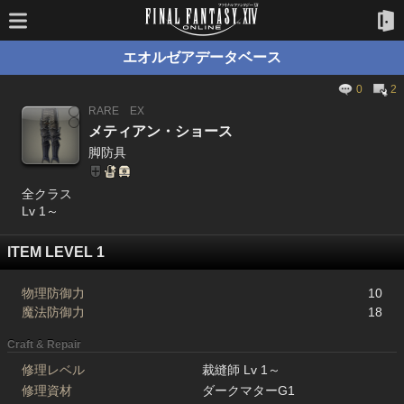
エオルゼアデータベース
0
2
RARE
EX
メティアン・ショース
脚防具
全クラス
Lv 1～
ITEM LEVEL 1
物理防御力
10
魔法防御力
18
Craft & Repair
修理レベル
裁縫師 Lv 1～
修理資材
ダークマターG1