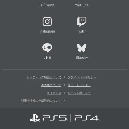
/
X
News
YouTube
Instagram
Twitch
LINE
Bluesky
レーティング制度について
プライバシーポリシー
著作権について
サポートセンター
ライセンス
ルール＆ポリシー
利用者情報の外部送信について