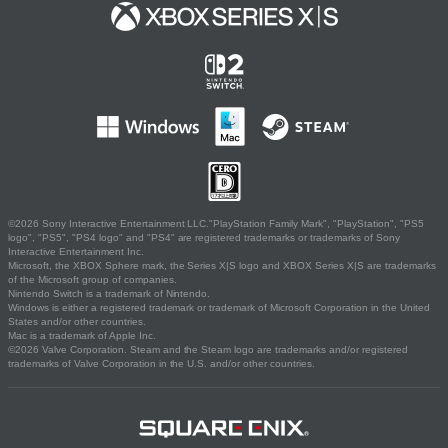
©2026 Sony Interactive Entertainment LLC."PlayStation Family Mark", "PlayStation", "PS5
logo", "PS5", "PS4 logo" and "PS4" are registered trademarks or trademarks of Sony
Interactive Entertainment Inc.
Microsoft, the XBOX Sphere mark, the Series X|S logo and XBOX Series X|S are trademarks
of the Microsoft group of companies.
Nintendo Switch is a trademark of Nintendo.
Windows is either a registered trademark or trademark of Microsoft Corporation in the United
States and/or other countries.
Mac is a trademark of Apple Inc.
©2026 Valve Corporation. Steam and the Steam logo are trademarks and/or registered
trademarks of Valve Corporation in the U.S. and/or other countries.