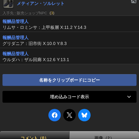
メティアン・ソルレット
入手先 : 販売ショップNPC
(
3
)
報酬品管理人
リムサ・ロミンサ：上甲板層 X:11.2 Y:14.3
報酬品管理人
グリダニア：旧市街 X:10.0 Y:8.3
報酬品管理人
ウルダハ：ザル回廊 X:12.6 Y:13.1
名称をクリップボードにコピー
埋め込みコード表示
コメント（0）
画像（2）