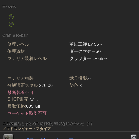
Materia
Craft & Repair
修理レベル
革細工師 Lv 55～
修理資材
ダークマターG7
マテリア装着レベル
クラフター Lv 65～
マテリア精製:
○
武具投影:
○
分解適正スキル:
276.00
染色:
×
禁断装着不可
SHOP販売:
なし
買取価格:
609 Gil
マーケット取引不可
この装備品とまとめて幻影化が可能な組み合わせ（1）
ノマドスレイヤー・アタイア