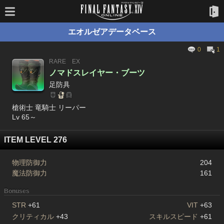
エオルゼアデータベース
0
1
RARE
EX
ノマドスレイヤー・ブーツ
足防具
槍術士 竜騎士 リーパー
Lv 65～
ITEM LEVEL 276
物理防御力
204
魔法防御力
161
Bonuses
STR
+61
VIT
+63
クリティカル
+43
スキルスピード
+61