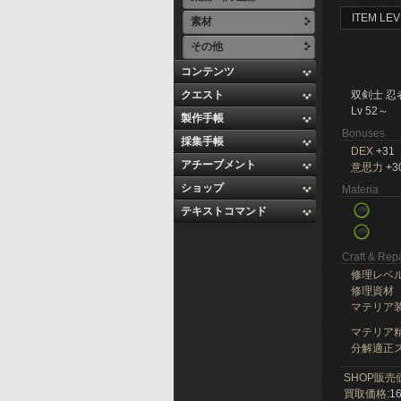
ITEM LEV
素材
その他
コンテンツ
クエスト
双剣士 忍
Lv 52～
製作手帳
Bonuses
採集手帳
DEX
+31
アチーブメント
意思力
+3
ショップ
Materia
テキストコマンド
Craft & Repa
修理レベ
修理資材
マテリア
マテリア精
分解適正ス
SHOP販売
買取価格:
16