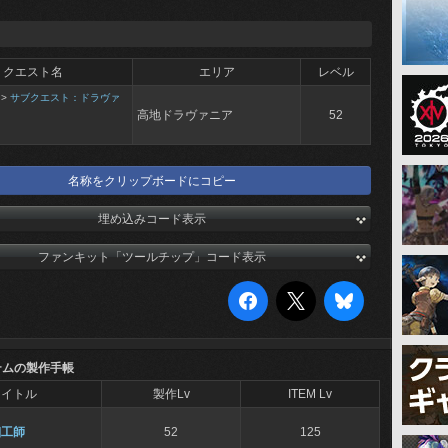
クエスト名
エリア
レベル
>
サブクエスト：ドラヴァ
高地ドラヴァニア
52
名称をクリップボードにコピー
埋め込みコード表示
ファンキット「ツールチップ」コード表示
テムの製作手帳
タイトル
製作Lv
ITEM Lv
細工師
52
125