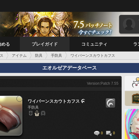
始める
プレイガイド
コミュニティ
ラ
ス
アイテム
防具
手防具
ワイバーンスカウトカフス
エオルゼアデータベース
Version:Patch 7.55
ワイバーンスカウトカフス

手防具
0
0