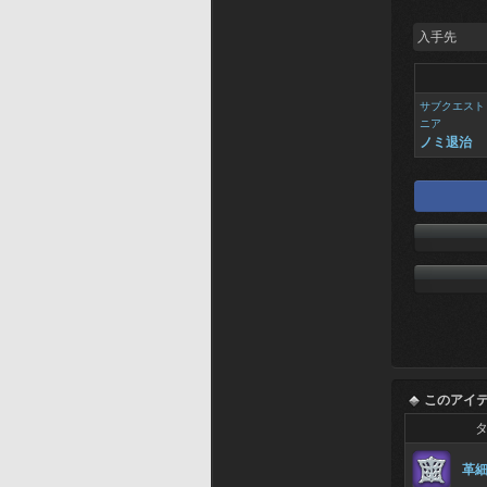
入手先
サブクエスト
ニア
ノミ退治
このアイ
革