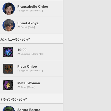
Fransabelle Chloe
Typhon [Elemental]
Ennet Akoya
Fenrir [Gaia]
カンパニーランキング
10:00
Gungnir [Elemental]
Fleur Chloe
Typhon [Elemental]
Metal Woman
Titan [Mana]
トラインランキング
Saruta Baruta