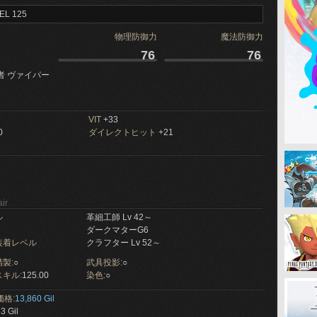
EL 125
物理防御力
魔法防御力
76
76
者 ヴァイパー
VIT
+33
0
ダイレクトヒット
+21
ir
ル
革細工師 Lv 42～
ダークマターG6
装着レベル
クラフター Lv 52～
製:
○
武具投影:
○
キル:
125.00
染色:
○
価格:
13,860 Gil
3 Gil