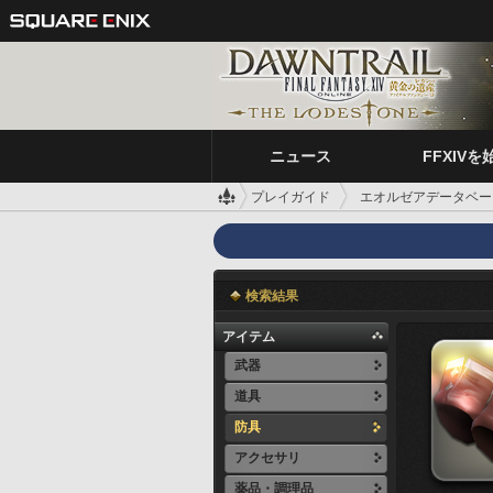
ニュース
FFXIVを
プレイガイド
エオルゼアデータベー
検索結果
アイテム
武器
道具
防具
アクセサリ
薬品・調理品