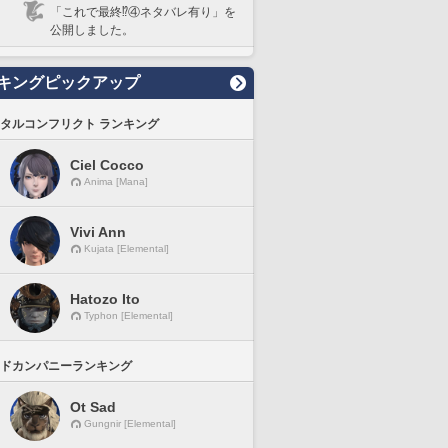
「これで最終⁉️④ネタバレ有り」を
公開しました。
キングピックアップ
タルコンフリクト ランキング
Ciel Cocco
Anima [Mana]
Vivi Ann
Kujata [Elemental]
Hatozo Ito
Typhon [Elemental]
ドカンパニーランキング
Ot Sad
Gungnir [Elemental]