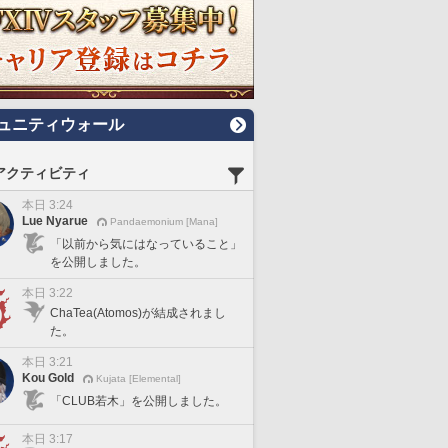
ュニティウォール
アクティビティ
本日 3:24
Lue Nyarue
Pandaemonium [Mana]
「以前から気にはなっていること」
を公開しました。
本日 3:22
ChaTea(Atomos)が結成されまし
た。
本日 3:21
Kou Gold
Kujata [Elemental]
「CLUB若木」を公開しました。
本日 3:17