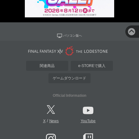
パソコン版へ
関連商品
e-STOREで購入
ゲームダウンロード
Official Information
/
X
News
YouTube