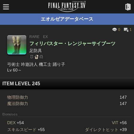
エオルゼアデータベース
0
1
RARE
EX
フィリバスター・レンジャーサイブーツ
足防具
弓術士 吟遊詩人 機工士 踊り子
Lv 60～
ITEM LEVEL 245
物理防御力
147
魔法防御力
147
Bonuses
DEX
+54
VIT
+56
スキルスピード
+55
ダイレクトヒット
+39