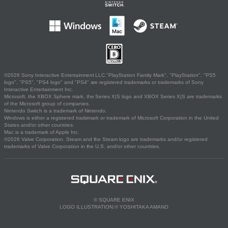
©2026 Sony Interactive Entertainment LLC."PlayStation Family Mark", "PlayStation", "PS5
logo", "PS5", "PS4 logo" and "PS4" are registered trademarks or trademarks of Sony
Interactive Entertainment Inc.
Microsoft, the XBOX Sphere mark, the Series X|S logo and XBOX Series X|S are trademarks
of the Microsoft group of companies.
Nintendo Switch is a trademark of Nintendo.
Windows is either a registered trademark or trademark of Microsoft Corporation in the United
States and/or other countries.
Mac is a trademark of Apple Inc.
©2026 Valve Corporation. Steam and the Steam logo are trademarks and/or registered
trademarks of Valve Corporation in the U.S. and/or other countries.
© SQUARE ENIX
LOGO ILLUSTRATION:© YOSHITAKA AMANO