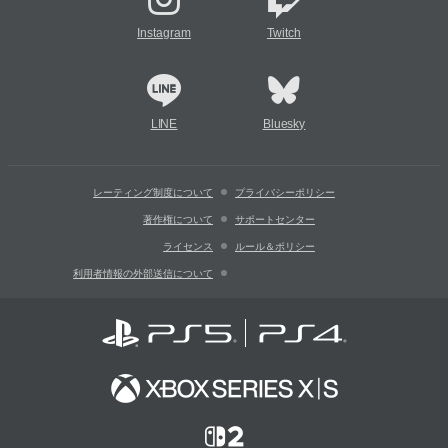
Instagram
Twitch
LINE
Bluesky
レーティング制度について
プライバシーポリシー
著作権について
サポートセンター
ライセンス
ルール＆ポリシー
利用者情報の外部送信について