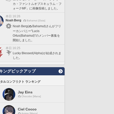
カ・ファントムオブスキュラム・フ
ォークMF」に画像投稿しました。
本日 16:26
Noah Berg
Bahamut [Gaia]
Noah Berg(
Bahamut)さんがフリ
ーカンパニー"Lucis
Ortus(Bahamut)"のメンバー募集を
開始しました。
本日 16:25
Lucky Blessed(Alpha)が結成されま
した。
キングピックアップ
タルコンフリクト ランキング
Jay Eins
Chocobo [Mana]
Ciel Cocco
Anima [Mana]