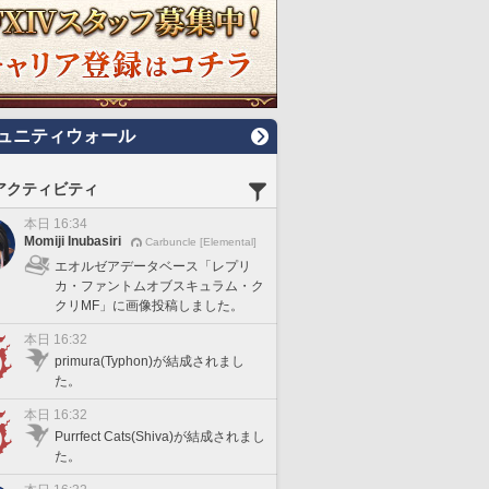
ュニティウォール
アクティビティ
本日 16:34
Momiji Inubasiri
Carbuncle [Elemental]
エオルゼアデータベース「レプリ
カ・ファントムオブスキュラム・ク
クリMF」に画像投稿しました。
本日 16:32
primura(Typhon)が結成されまし
た。
本日 16:32
Purrfect Cats(Shiva)が結成されまし
た。