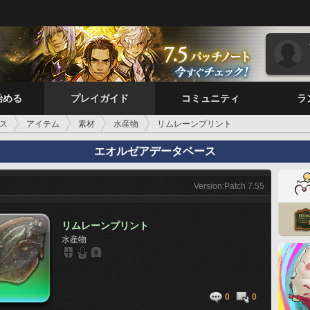
始める
プレイガイド
コミュニティ
ラ
ス
アイテム
素材
水産物
リムレーンプリント
エオルゼアデータベース
Version:Patch 7.55
リムレーンプリント
水産物
0
0