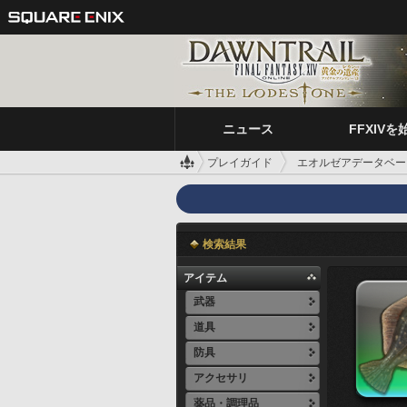
ニュース
FFXIVを
プレイガイド
エオルゼアデータベー
検索結果
アイテム
武器
道具
防具
アクセサリ
薬品・調理品