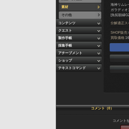
海神リムレ
素材
ガラディオ
その他
[魚拓額縁G
コンテンツ
分解適正ス
クエスト
SHOP販売:
買取価格:
16
製作手帳
採集手帳
アチーブメント
ショップ
テキストコマンド
コメント（0）
コメント