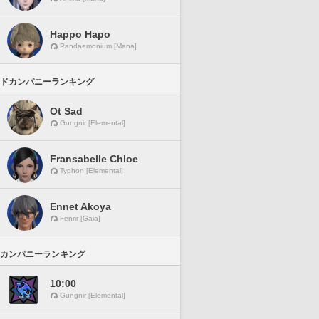
Happo Hapo
Pandaemonium [Mana]
ドカンパニーランキング
Ot Sad
Gungnir [Elemental]
Fransabelle Chloe
Typhon [Elemental]
Ennet Akoya
Fenrir [Gaia]
カンパニーランキング
10:00
Gungnir [Elemental]