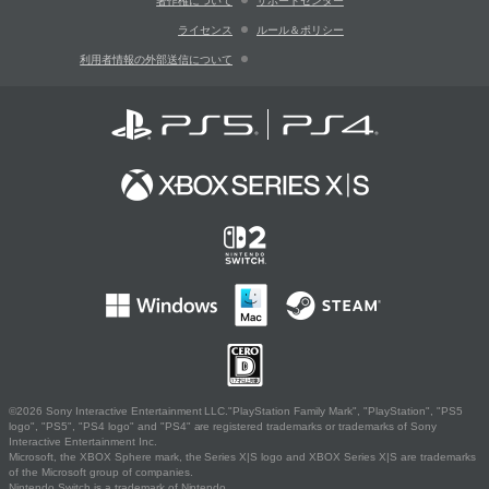
著作権について
サポートセンター
ライセンス
ルール＆ポリシー
利用者情報の外部送信について
©2026 Sony Interactive Entertainment LLC."PlayStation Family Mark", "PlayStation", "PS5
logo", "PS5", "PS4 logo" and "PS4" are registered trademarks or trademarks of Sony
Interactive Entertainment Inc.
Microsoft, the XBOX Sphere mark, the Series X|S logo and XBOX Series X|S are trademarks
of the Microsoft group of companies.
Nintendo Switch is a trademark of Nintendo.