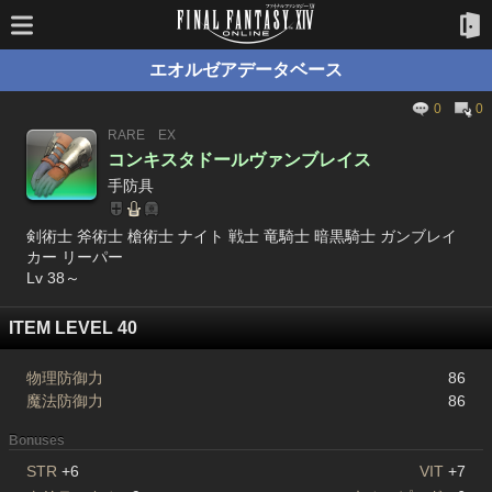
エオルゼアデータベース
0
0
RARE
EX
コンキスタドールヴァンブレイス
手防具
剣術士 斧術士 槍術士 ナイト 戦士 竜騎士 暗黒騎士 ガンブレイ
カー リーパー
Lv 38～
ITEM LEVEL 40
物理防御力
86
魔法防御力
86
Bonuses
STR
+6
VIT
+7