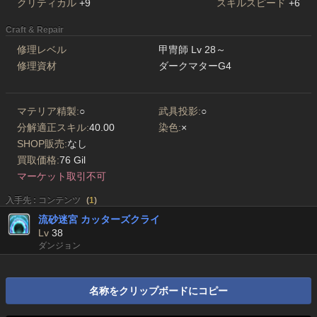
クリティカル
+9
スキルスピード
+6
Craft & Repair
修理レベル
甲冑師 Lv 28～
修理資材
ダークマターG4
マテリア精製:
○
武具投影:
○
分解適正スキル:
40.00
染色:
×
SHOP販売:
なし
買取価格:
76 Gil
マーケット取引不可
入手先 : コンテンツ
(
1
)
流砂迷宮 カッターズクライ
Lv
38
ダンジョン
名称をクリップボードにコピー