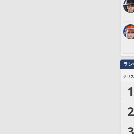
ラン
クリス
1
2
3