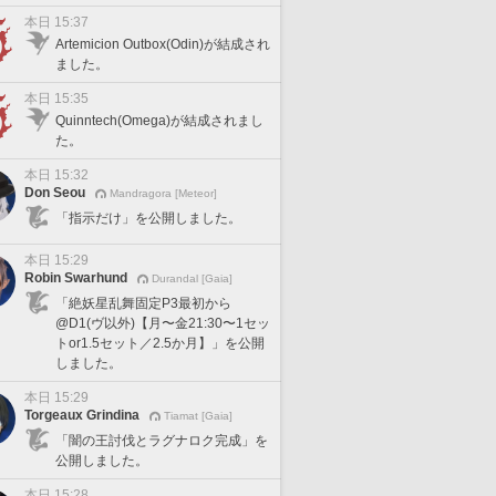
本日 15:37
Artemicion Outbox(Odin)が結成され
ました。
本日 15:35
Quinntech(Omega)が結成されまし
た。
本日 15:32
Don Seou
Mandragora [Meteor]
「指示だけ」を公開しました。
本日 15:29
Robin Swarhund
Durandal [Gaia]
「絶妖星乱舞固定P3最初から
@D1(ヴ以外)【月〜金21:30〜1セッ
トor1.5セット／2.5か月】」を公開
しました。
本日 15:29
Torgeaux Grindina
Tiamat [Gaia]
「闇の王討伐とラグナロク完成」を
公開しました。
本日 15:28