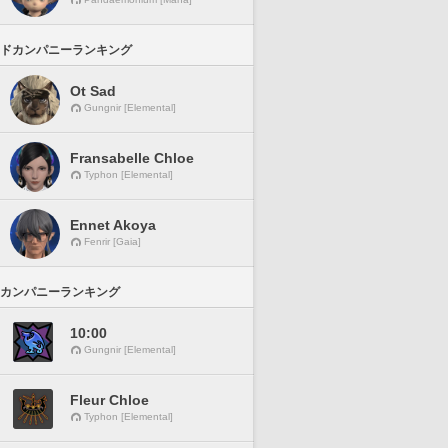
ドカンパニーランキング
Ot Sad
Gungnir [Elemental]
Fransabelle Chloe
Typhon [Elemental]
Ennet Akoya
Fenrir [Gaia]
カンパニーランキング
10:00
Gungnir [Elemental]
Fleur Chloe
Typhon [Elemental]