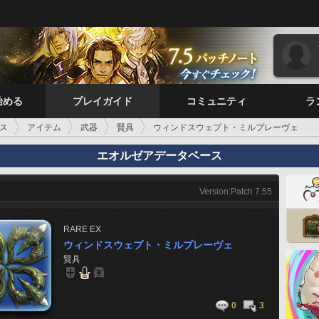
始める
プレイガイド
コミュニティ
ラ
ス
アイテム
武器
賢具
ウィンドスウェプト・ミルプレーヴェ
エオルゼアデータベース
Version:Patch 7.55
RARE
EX
ウィンドスウェプト・ミルプレーヴェ
賢具
0
3