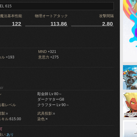
EL 615
魔法基本性能
物理オートアタック
攻撃間隔
122
113.86
2.80
MND
+321
カル
+193
意思力
+275
ir
ル
彫金師 Lv 80～
ダークマターG8
装着レベル
クラフター Lv 90～
製:
○
武具投影:
○
キル:
615.00
染色:
×
可
扱い:
あり