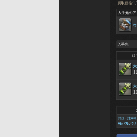
買取価格:
1,
入手元のア
ウ
入手先
取
大
1
大
1
討伐・討滅戦
極バルバリ