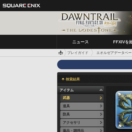
ニュース
FFXIVを
プレイガイド
エオルゼアデータベー
検索結果
アイテム
武器
道具
防具
アクセサリ
薬品・調理品