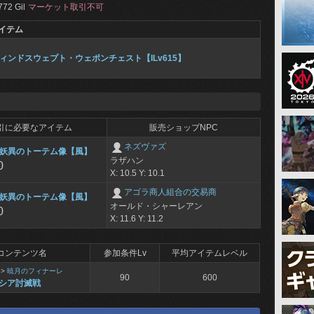
772 Gil
マーケット取引不可
イテム
ィンドスウェプト・ウェポンチェスト【ILv615】
引に必要なアイテム
販売ショップNPC
ネズヴァズ
妖異のトーテム像【風】
ラザハン
0
X: 10.5 Y: 10.1
アゴラ商人組合の交易商
妖異のトーテム像【風】
オールド・シャーレアン
0
X: 11.6 Y: 11.2
コンテンツ名
参加条件Lv
平均アイテムレベル
>
暁月のフィナーレ
90
600
シア討滅戦