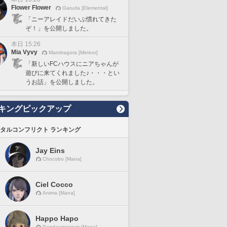
Flower Flower
Garuda [Elemental]
「ニーアレイドだいぶ慣れてきた
ぞ！」を公開しました。
本日 15:26
Mia Vyvy
Mandragora [Meteor]
「新しいFCハウスにニアちゃんが
遊びに来てくれました♪・・・とい
うお話」を公開しました。
キングピックアップ
タルコンフリクト ランキング
Jay Eins
Chocobo [Mana]
Ciel Cocco
Anima [Mana]
Happo Hapo
Pandaemonium [Mana]