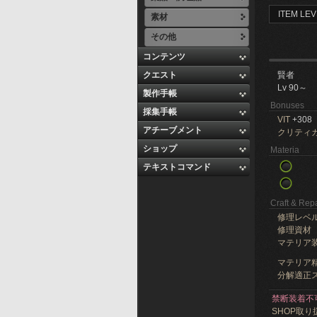
ITEM LEV
素材
その他
コンテンツ
クエスト
賢者
Lv 90～
製作手帳
Bonuses
採集手帳
VIT
+308
アチーブメント
クリティ
ショップ
Materia
テキストコマンド
Craft & Repa
修理レベ
修理資材
マテリア
マテリア精
分解適正ス
禁断装着不
SHOP取り