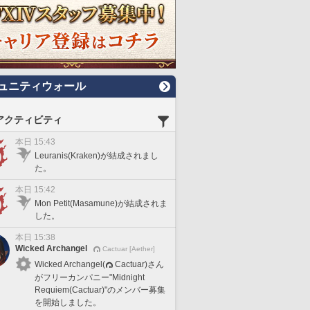
ュニティウォール
アクティビティ
本日 15:43
Leuranis(Kraken)が結成されまし
た。
本日 15:42
Mon Petit(Masamune)が結成されま
した。
本日 15:38
Wicked Archangel
Cactuar [Aether]
Wicked Archangel(
Cactuar)さん
がフリーカンパニー"Midnight
Requiem(Cactuar)"のメンバー募集
を開始しました。