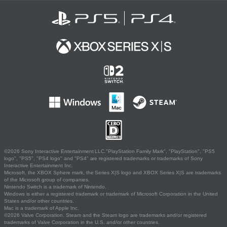
©2026 Sony Interactive Entertainment LLC."PlayStation Family Mark", "PlayStation", "PS5
logo", "PS5", "PS4 logo" and "PS4" are registered trademarks or trademarks of Sony
Interactive Entertainment Inc.
Microsoft, the XBOX Sphere mark, the Series X|S logo and XBOX Series X|S are trademarks
of the Microsoft group of companies.
Nintendo Switch is a trademark of Nintendo.
Windows is either a registered trademark or trademark of Microsoft Corporation in the United
States and/or other countries.
Mac is a trademark of Apple Inc.
©2026 Valve Corporation. Steam and the Steam logo are trademarks and/or registered
trademarks of Valve Corporation in the U.S. and/or other countries.