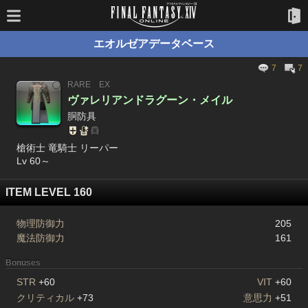
エオルゼアデータベース
7
7
RARE
EX
ヴァレリアンドラグーン・メイル
胴防具
槍術士 竜騎士 リーパー
Lv 60～
ITEM LEVEL 160
物理防御力
205
魔法防御力
161
Bonuses
STR
+60
VIT
+60
クリティカル
+73
意思力
+51