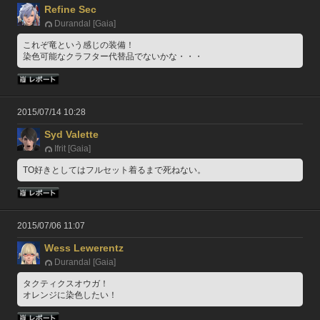
Refine Sec
Durandal [Gaia]
これぞ竜という感じの装備！
染色可能なクラフター代替品でないかな・・・
2015/07/14 10:28
Syd Valette
Ifrit [Gaia]
TO好きとしてはフルセット着るまで死ねない。
2015/07/06 11:07
Wess Lewerentz
Durandal [Gaia]
タクティクスオウガ！
オレンジに染色したい！