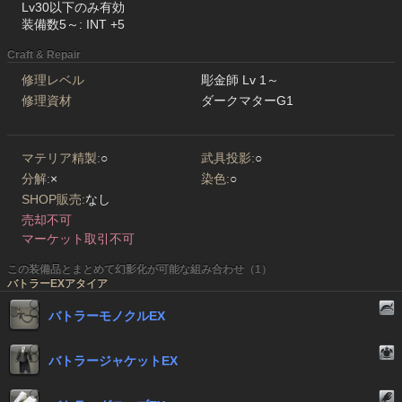
Lv30以下のみ有効
装備数5～: INT +5
Craft & Repair
修理レベル
彫金師 Lv 1～
修理資材
ダークマターG1
マテリア精製:
○
武具投影:
○
分解:
×
染色:
○
SHOP販売:
なし
売却不可
マーケット取引不可
この装備品とまとめて幻影化が可能な組み合わせ（1）
バトラーEXアタイア
バトラーモノクルEX
バトラージャケットEX