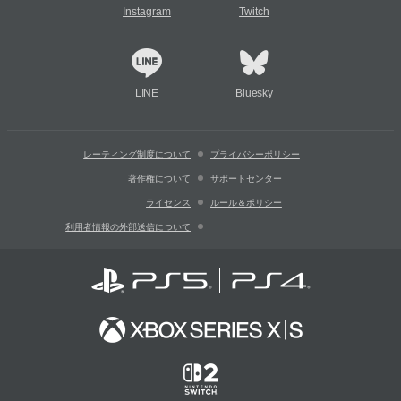
Instagram
Twitch
LINE
Bluesky
レーティング制度について
プライバシーポリシー
著作権について
サポートセンター
ライセンス
ルール＆ポリシー
利用者情報の外部送信について