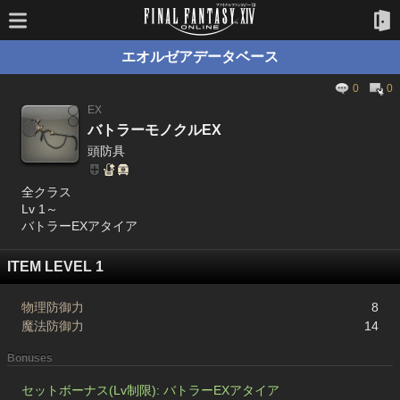
エオルゼアデータベース
0
0
EX
バトラーモノクルEX
頭防具
全クラス
Lv 1～
バトラーEXアタイア
ITEM LEVEL 1
物理防御力
8
魔法防御力
14
Bonuses
セットボーナス(Lv制限): バトラーEXアタイア