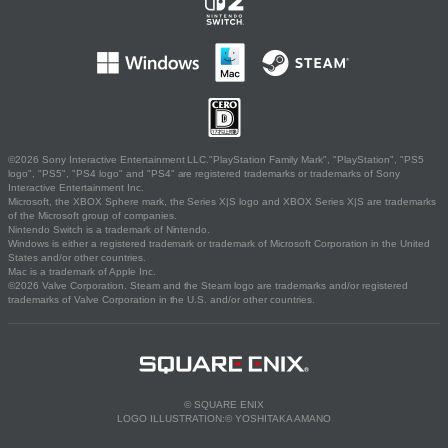
©2026 Sony Interactive Entertainment LLC."PlayStation Family Mark", "PlayStation", "PS5
logo", "PS5", "PS4 logo" and "PS4" are registered trademarks or trademarks of Sony
Interactive Entertainment Inc.
Microsoft, the XBOX Sphere mark, the Series X|S logo and XBOX Series X|S are trademarks
of the Microsoft group of companies.
Nintendo Switch is a trademark of Nintendo.
Windows is either a registered trademark or trademark of Microsoft Corporation in the United
States and/or other countries.
Mac is a trademark of Apple Inc.
©2026 Valve Corporation. Steam and the Steam logo are trademarks and/or registered
trademarks of Valve Corporation in the U.S. and/or other countries.
© SQUARE ENIX
LOGO ILLUSTRATION:© YOSHITAKA AMANO