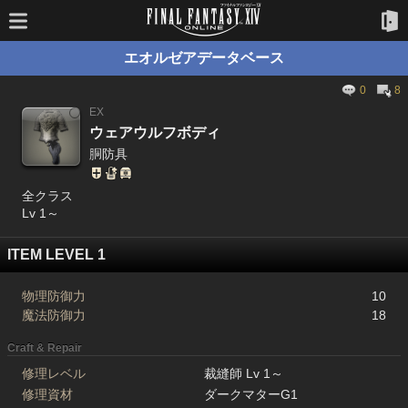
エオルゼアデータベース
0
8
EX
ウェアウルフボディ
胴防具
全クラス
Lv 1～
ITEM LEVEL 1
物理防御力
10
魔法防御力
18
Craft & Repair
修理レベル
裁縫師 Lv 1～
修理資材
ダークマターG1