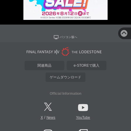
パソコン版へ
関連商品
e-STOREで購入
ゲームダウンロード
Official Information
/
X
News
YouTube