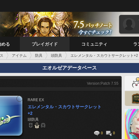
始める
プレイガイド
コミュニティ
ラ
ス
アイテム
防具
頭防具
エレメンタル・スカウトサークレット+2
エオルゼアデータベース
Version:Patch 7.55
RARE
EX
エレメンタル・スカウトサークレット
+2
頭防具
0
0