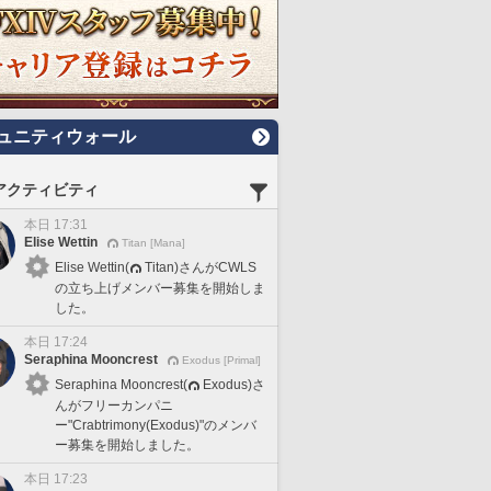
ュニティウォール
アクティビティ
本日 17:31
Elise Wettin
Titan [Mana]
Elise Wettin(
Titan)さんがCWLS
の立ち上げメンバー募集を開始しま
した。
本日 17:24
Seraphina Mooncrest
Exodus [Primal]
Seraphina Mooncrest(
Exodus)さ
んがフリーカンパニ
ー"Crabtrimony(Exodus)"のメンバ
ー募集を開始しました。
本日 17:23