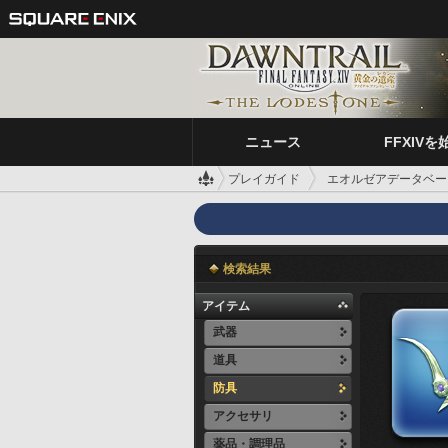
ニュース
FFXIVを
プレイガイド
エオルゼアデータベー
検索結果
アイテム
武器
道具
防具
アクセサリ
薬品・調理品