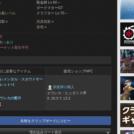
ル
彫金師 Lv 60～
ダークマターG7
装着レベル
クラフター Lv 70～
製:
○
武具投影:
○
染色:
○
可
扱い:
あり
ーケット取引不可
引に必要なアイテム
販売ショップNPC
レメンタル・スカウトサー
レット+1
調査隊の職人
エウレカ：ヒュダトス帯
ウレカの断片
X: 20.5 Y: 13.3
1
名称をクリップボードにコピー
埋め込みコード表示