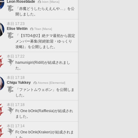
Leon Roseblade
Ixion [Mana]
「赤魔どうしたらええんや…」を公
開しました。
本日 17:23
Elise Wettin
Titan [Mana]
「【STD4@2】絶テマ最初から固定
メンバー募集(初絶歓迎・ゆっくり
攻略)」を公開しました。
本日 17:22
hamunigiri(Ridill)が結成されまし
た。
本日 17:18
Chigu Yukkey
Atomos [Elemental]
「ファントムウェポン」を公開しま
した。
本日 17:18
Fc One bOnk(Rafflesia)が結成され
ました。
本日 17:14
Fc One bOnk(Kraken)が結成されま
した。