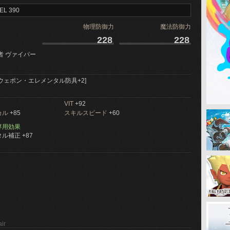
EL 390
物理防御力
魔法防御力
228
228
者 ヴァイパー
ウェポン・エレメンタル防具+2]
VIT
+92
カル
+85
スキルスピード
+60
専用効果
ル補正 +87
ir