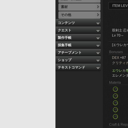
ITEM LEV
素材
その他
コンテンツ
クエスト
双剣士 忍
Lv 70～
製作手帳
[エウレカ
採集手帳
Bonuses
アチーブメント
DEX
+87
ショップ
クリティ
テキストコマンド
エウレカ
エレメンタ
Materia
Craft & Repa