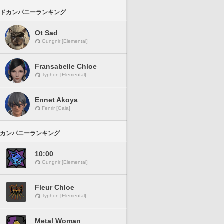
ドカンパニーランキング
Ot Sad
Gungnir [Elemental]
Fransabelle Chloe
Typhon [Elemental]
Ennet Akoya
Fenrir [Gaia]
カンパニーランキング
10:00
Gungnir [Elemental]
Fleur Chloe
Typhon [Elemental]
Metal Woman