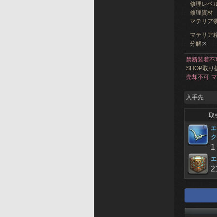
修理レベ
修理資材
マテリア
マテリア精
分解:
×
禁断装着不
SHOP取り
売却不可
マ
入手先
取
エ
ク
1
エ
2