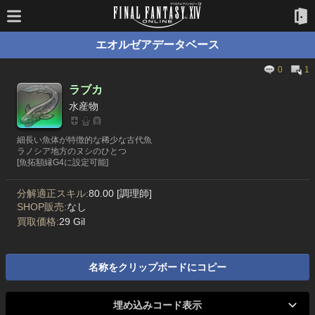
エオルゼアデータベース
0
1
ラブカ
水産物
細長い魚体が特徴的な稀少な古代魚
ラノシア地方のヌシのひとつ
[魚拓額縁G4に設定可能]
分解適正スキル:
80.00 [調理師]
SHOP販売:
なし
買取価格:
29 Gil
名称をクリップボードにコピー
埋め込みコード表示