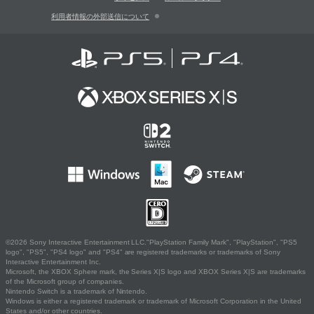
利用者情報の外部送信について
©2026 Sony Interactive Entertainment LLC."PlayStation Family Mark", "PlayStation", "PS5
logo", "PS5", "PS4 logo" and "PS4" are registered trademarks or trademarks of Sony
Interactive Entertainment Inc.
Microsoft, the XBOX Sphere mark, the Series X|S logo and XBOX Series X|S are trademarks
of the Microsoft group of companies.
Nintendo Switch is a trademark of Nintendo.
Windows is either a registered trademark or trademark of Microsoft Corporation in the United
States and/or other countries.