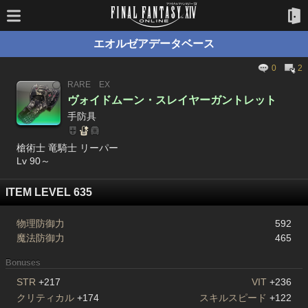
エオルゼアデータベース
0
2
RARE
EX
ヴォイドムーン・スレイヤーガントレット
手防具
槍術士 竜騎士 リーパー
Lv 90～
ITEM LEVEL 635
物理防御力
592
魔法防御力
465
Bonuses
STR
+217
VIT
+236
クリティカル
+174
スキルスピード
+122