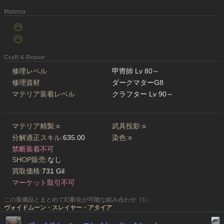
Materia
Craft & Repair
修理レベル
甲冑師 Lv 80～
修理資材
ダークマターG8
マテリア装着レベル
クラフター Lv 90～
マテリア精製:
○
武具投影:
○
分解適正スキル:
635.00
染色:
○
禁断装着不可
SHOP販売:
なし
買取価格:
731 Gil
マーケット取引不可
この装備品とまとめて幻影化が可能な組み合わせ（1）
ヴォイドムーン・スレイヤー・アタイア