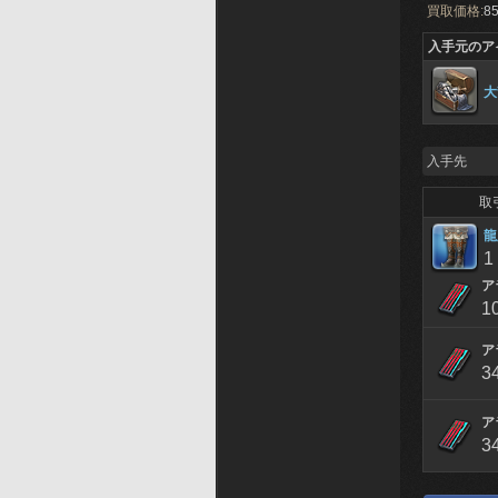
買取価格:
85
入手元のア
大
入手先
取
龍
1
ア
1
ア
3
ア
3