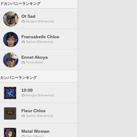
ドカンパニーランキング
Ot Sad
Gungnir [Elemental]
Fransabelle Chloe
Typhon [Elemental]
Ennet Akoya
Fenrir [Gaia]
カンパニーランキング
10:00
Gungnir [Elemental]
Fleur Chloe
Typhon [Elemental]
Metal Woman
Titan [Mana]