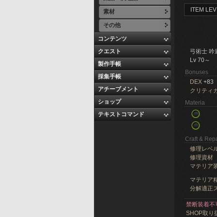
ITEM LEV
素材
その他
コンテンツ
クエスト
弓術士 吟
Lv 70～
製作手帳
Bonuses
採集手帳
DEX
+83
アチーブメント
クリティ
ショップ
Materia
テキストコマンド
Craft & Repa
修理レベ
修理資材
マテリア
マテリア精
分解適正ス
禁断装着不
SHOP取り