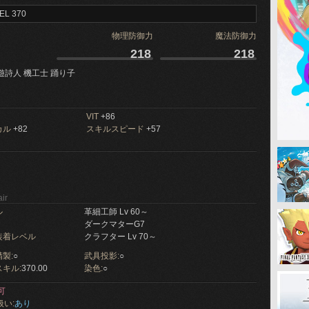
EL 370
物理防御力
魔法防御力
218
218
遊詩人 機工士 踊り子
VIT
+86
カル
+82
スキルスピード
+57
ir
ル
革細工師 Lv 60～
ダークマターG7
装着レベル
クラフター Lv 70～
製:
○
武具投影:
○
キル:
370.00
染色:
○
可
扱い:
あり