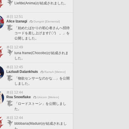
Liefde(Anima)が結成されました。
本日 12:51
Alice Izanagi
Gungnir [Elemental]
「始めたばかりの初心者さんへ招待
コードを差し上げます('◇')ゞ。」を
公開しました。
本日 12:49
luna frame(Chocobo)が結成されま
した。
本日 12:45
Lazluuli Dalankhuis
Ramuh [Meteor]
「物欲センサーなのかな…」を公開
しました。
本日 12:44
Roa Snowflake
Unicorn [Meteor]
「ロードストーン」を公開しまし
た。
本日 12:44
bbbbaria(Maduin)が結成されまし
た。