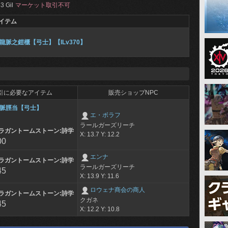
3 Gil
マーケット取引不可
イテム
龍脈之鎧櫃【弓士】【ILv370】
引に必要なアイテム
販売ショップNPC
脈脛当【弓士】
エ・ボラフ
ラールガーズリーチ
ラガントームストーン:詩学
X: 13.7 Y: 12.2
00
エンナ
ラガントームストーン:詩学
ラールガーズリーチ
45
X: 13.9 Y: 11.6
ロウェナ商会の商人
ラガントームストーン:詩学
クガネ
45
X: 12.2 Y: 10.8