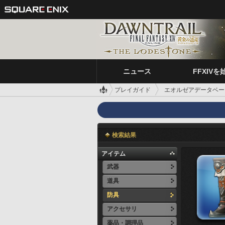
ニュース
FFXIVを
プレイガイド
エオルゼアデータベー
検索結果
アイテム
武器
道具
防具
アクセサリ
薬品・調理品