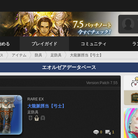
始める
プレイガイド
コミュニティ
ラ
ス
アイテム
防具
足防具
大龍脈脛当【弓士】
エオルゼアデータベース
Version:Patch 7.55
RARE
EX
大龍脈脛当【弓士】
足防具
0
1