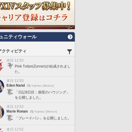
ュニティウォール
アクティビティ
本日 12:53
Pink Tulips(Zurvan)が結成されまし
た。
本日 12:53
Eden Nand
Yojimbo [Meteor]
「日記8日目：個室のハウジング」
を公開しました。
本日 12:53
Marie Ronan
Yojimbo [Meteor]
「ブレードバン」を公開しました。
本日 12:52