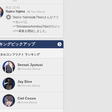
本日 12:42
Tepico Yajima
Titan [Mana]
Tepico Yajima(
Titan)さんがフリ
ーカンパニ
ー"ShiratamaAnmitsu(Titan)"のメン
バー募集を開始しました。
キングピックアップ
タルコンフリクト ランキング
Sensei Jyutusi
Chocobo [Mana]
Jay Eins
Chocobo [Mana]
Ciel Cocco
Anima [Mana]