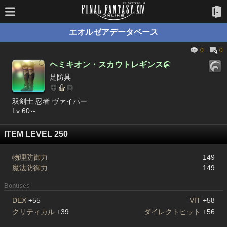
エオルゼアデータベース
0
0
ヘミキオン・スカウトレギンス

足防具
双剣士 忍者 ヴァイパー
Lv 60～
ITEM LEVEL 250
物理防御力
149
魔法防御力
149
Bonuses
DEX
+55
VIT
+58
クリティカル
+39
ダイレクトヒット
+56