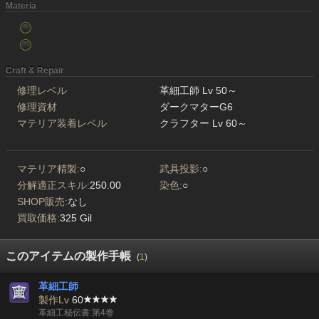
Materia
Craft & Repair
修理レベル
革細工師 Lv 50～
修理資材
ダークマターG6
マテリア装着レベル
クラフター Lv 60～
マテリア精製:
○
武具投影:
○
分解適正スキル:
250.00
染色:
○
SHOP販売:
なし
買取価格:
325 Gil
このアイテムの製作手帳
(
1
)
革細工師
製作Lv
60
革細工秘伝書:第4巻