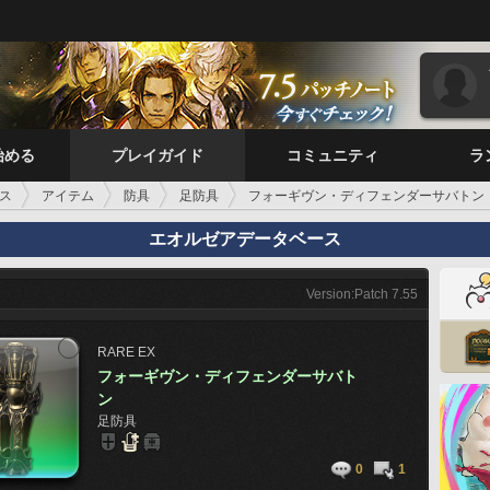
始める
プレイガイド
コミュニティ
ラ
ス
アイテム
防具
足防具
フォーギヴン・ディフェンダーサバトン
エオルゼアデータベース
Version:Patch 7.55
RARE
EX
フォーギヴン・ディフェンダーサバト
ン
足防具
0
1