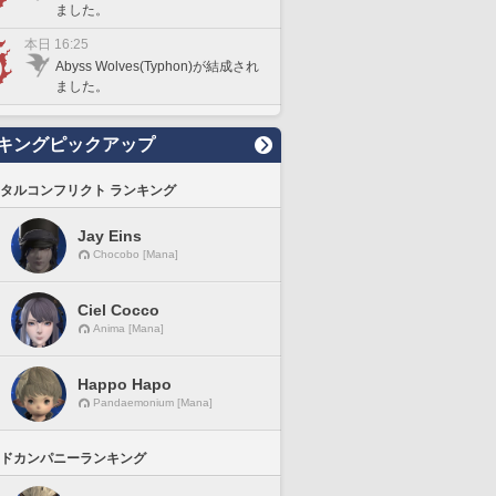
ました。
本日 16:25
Abyss Wolves(Typhon)が結成され
ました。
キングピックアップ
タルコンフリクト ランキング
Jay Eins
Chocobo [Mana]
Ciel Cocco
Anima [Mana]
Happo Hapo
Pandaemonium [Mana]
ドカンパニーランキング