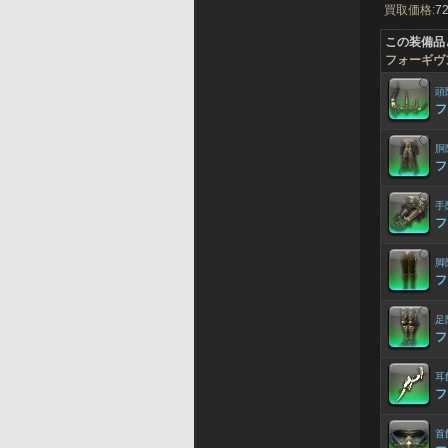
買取価格:
72
この装備品
フォーギヴ
頭
フ
胴
フ
手
フ
脚
フ
足
フ
耳
フ
首