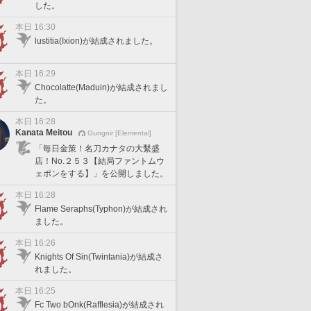
した。
本日 16:30
lustitia(Ixion)が結成されました。
本日 16:29
Chocolatte(Maduin)が結成されまし
た。
本日 16:28
Kanata Meitou
Gungnir [Elemental]
「毎日金策！名刀カナタの大繫盛
店！No.２５３【結局ファントムウ
ェポンをする】」を公開しました。
本日 16:28
Flame Seraphs(Typhon)が結成され
ました。
本日 16:26
Knights Of Sin(Twintania)が結成さ
れました。
本日 16:25
Fc Two bOnk(Rafflesia)が結成され