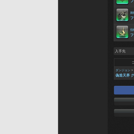
フ
腕
フ
指
フ
入手先
ダンジョン
>
偽造天界 