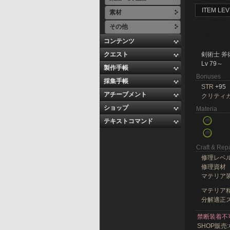
ITEM LEV
素材
その他
コンテンツ
クエスト
剣術士 斧
Lv 79～
製作手帳
Bonuses
採集手帳
STR
+95
アチーブメント
クリティ
ショップ
Materia
テキストコマンド
Craft & Repa
修理レベ
修理資材
マテリア
マテリア精
分解適正ス
禁断装着不
SHOP販売: