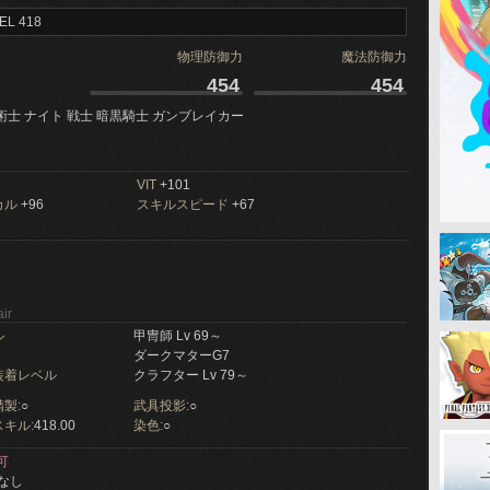
EL 418
物理防御力
魔法防御力
454
454
術士 ナイト 戦士 暗黒騎士 ガンブレイカー
VIT
+101
カル
+96
スキルスピード
+67
ir
ル
甲冑師 Lv 69～
ダークマターG7
装着レベル
クラフター Lv 79～
製:
○
武具投影:
○
キル:
418.00
染色:
○
可
なし