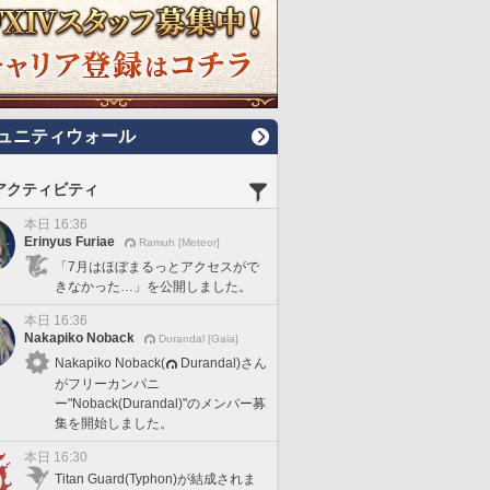
ュニティウォール
アクティビティ
本日 16:36
Erinyus Furiae
Ramuh [Meteor]
「7月はほぼまるっとアクセスがで
きなかった…」を公開しました。
本日 16:36
Nakapiko Noback
Durandal [Gaia]
Nakapiko Noback(
Durandal)さん
がフリーカンパニ
ー"Noback(Durandal)"のメンバー募
集を開始しました。
本日 16:30
Titan Guard(Typhon)が結成されま