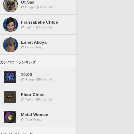
Ot Sad
Gungnir [Elemental]
Fransabelle Chloe
Typhon [Elemental]
Ennet Akoya
Fenrir [Gaia]
カンパニーランキング
10:00
Gungnir [Elemental]
Fleur Chloe
Typhon [Elemental]
Metal Woman
Titan [Mana]