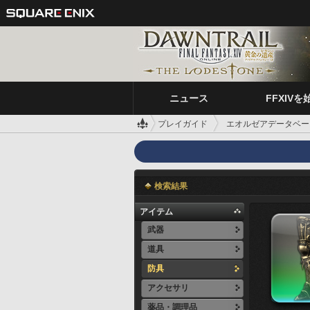
ニュース
FFXIVを
プレイガイド
エオルゼアデータベー
検索結果
アイテム
武器
道具
防具
アクセサリ
薬品・調理品