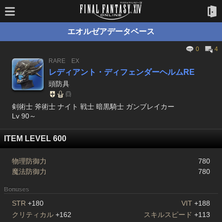
エオルゼアデータベース
0
4
RARE
EX
レディアント・ディフェンダーヘルムRE
頭防具
剣術士 斧術士 ナイト 戦士 暗黒騎士 ガンブレイカー
Lv 90～
ITEM LEVEL 600
物理防御力
780
魔法防御力
780
Bonuses
STR
+180
VIT
+188
クリティカル
+162
スキルスピード
+113