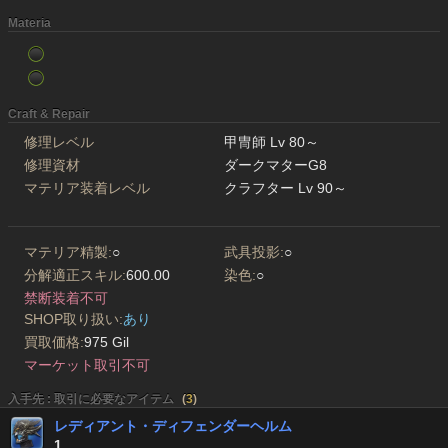
Materia
Craft & Repair
修理レベル
甲冑師 Lv 80～
修理資材
ダークマターG8
マテリア装着レベル
クラフター Lv 90～
マテリア精製:
○
武具投影:
○
分解適正スキル:
600.00
染色:
○
禁断装着不可
SHOP取り扱い:
あり
買取価格:
975 Gil
マーケット取引不可
入手先 : 取引に必要なアイテム
(
3
)
レディアント・ディフェンダーヘルム
1