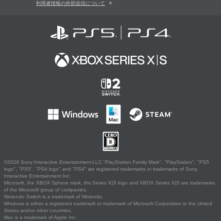
利用者情報の外部送信について
©2026 Sony Interactive Entertainment LLC."PlayStation Family Mark", "PlayStation", "PS5
logo", "PS5", "PS4 logo" and "PS4" are registered trademarks or trademarks of Sony
Interactive Entertainment Inc.
Microsoft, the XBOX Sphere mark, the Series X|S logo and XBOX Series X|S are trademarks
of the Microsoft group of companies.
Nintendo Switch is a trademark of Nintendo.
Windows is either a registered trademark or trademark of Microsoft Corporation in the United
States and/or other countries.
Mac is a trademark of Apple Inc.