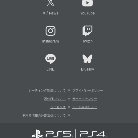
/
X
News
YouTube
Instagram
Twitch
LINE
Bluesky
レーティング制度について
プライバシーポリシー
著作権について
サポートセンター
ライセンス
ルール＆ポリシー
利用者情報の外部送信について