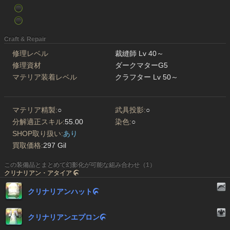
Craft & Repair
修理レベル
裁縫師 Lv 40～
修理資材
ダークマターG5
マテリア装着レベル
クラフター Lv 50～
マテリア精製:
○
武具投影:
○
分解適正スキル:
55.00
染色:
○
SHOP取り扱い:
あり
買取価格:
297 Gil
この装備品とまとめて幻影化が可能な組み合わせ（1）
クリナリアン・アタイア

クリナリアンハット

クリナリアンエプロン
