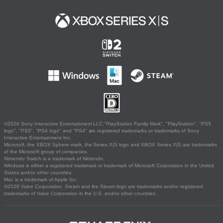
©2026 Sony Interactive Entertainment LLC."PlayStation Family Mark", "PlayStation", "PS5
logo", "PS5", "PS4 logo" and "PS4" are registered trademarks or trademarks of Sony
Interactive Entertainment Inc.
Microsoft, the XBOX Sphere mark, the Series X|S logo and XBOX Series X|S are trademarks
of the Microsoft group of companies.
Nintendo Switch is a trademark of Nintendo.
Windows is either a registered trademark or trademark of Microsoft Corporation in the United
States and/or other countries.
Mac is a trademark of Apple Inc.
©2026 Valve Corporation. Steam and the Steam logo are trademarks and/or registered
trademarks of Valve Corporation in the U.S. and/or other countries.