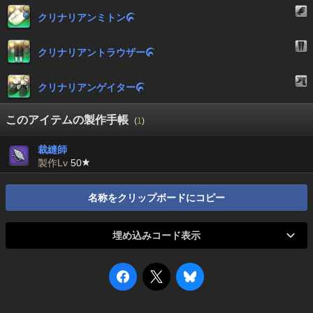
クリナリアンミトン

クリナリアントラウザー

クリナリアンゲイター

このアイテムの製作手帳
(
1
)
裁縫師
製作Lv
50
名称をクリップボードにコピー
埋め込みコード表示