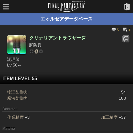
エオルゼアデータベース
0
2
クリナリアントラウザー

脚防具
調理師
Lv 50～
ITEM LEVEL 55
物理防御力
54
魔法防御力
108
Bonuses
作業精度
+3
加工精度
+37
Materia