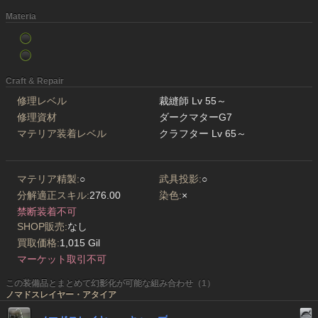
Materia
Craft & Repair
修理レベル
裁縫師 Lv 55～
修理資材
ダークマターG7
マテリア装着レベル
クラフター Lv 65～
マテリア精製:
○
武具投影:
○
分解適正スキル:
276.00
染色:
×
禁断装着不可
SHOP販売:
なし
買取価格:
1,015 Gil
マーケット取引不可
この装備品とまとめて幻影化が可能な組み合わせ（1）
ノマドスレイヤー・アタイア