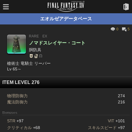
エオルゼアデータベース
0
5
RARE
EX
ノマドスレイヤー・コート
胴防具
槍術士 竜騎士 リーパー
Lv 65～
ITEM LEVEL 276
物理防御力
274
魔法防御力
216
Bonuses
STR
+97
VIT
+101
クリティカル
+68
スキルスピード
+97