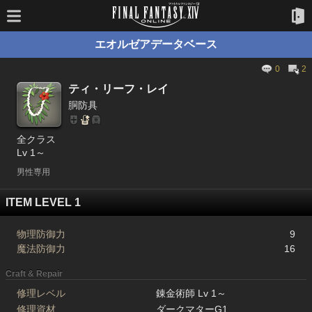
エオルゼアデータベース
0
2
ティ・リーフ・レイ
胴防具
全クラス
Lv 1～
男性専用
ITEM LEVEL 1
物理防御力
9
魔法防御力
16
Craft & Repair
修理レベル
錬金術師 Lv 1～
修理資材
ダークマターG1