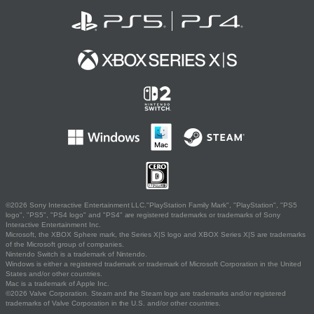
©2026 Sony Interactive Entertainment LLC."PlayStation Family Mark", "PlayStation", "PS5
logo", "PS5", "PS4 logo" and "PS4" are registered trademarks or trademarks of Sony
Interactive Entertainment Inc.
Microsoft, the XBOX Sphere mark, the Series X|S logo and XBOX Series X|S are trademarks
of the Microsoft group of companies.
Nintendo Switch is a trademark of Nintendo.
Windows is either a registered trademark or trademark of Microsoft Corporation in the United
States and/or other countries.
Mac is a trademark of Apple Inc.
©2026 Valve Corporation. Steam and the Steam logo are trademarks and/or registered
trademarks of Valve Corporation in the U.S. and/or other countries.