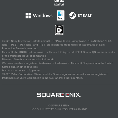
©2026 Sony Interactive Entertainment LLC."PlayStation Family Mark", "PlayStation", "PS5
logo", "PS5", "PS4 logo" and "PS4" are registered trademarks or trademarks of Sony
Interactive Entertainment Inc.
Microsoft, the XBOX Sphere mark, the Series X|S logo and XBOX Series X|S are trademarks
of the Microsoft group of companies.
Nintendo Switch is a trademark of Nintendo.
Windows is either a registered trademark or trademark of Microsoft Corporation in the United
States and/or other countries.
Mac is a trademark of Apple Inc.
©2026 Valve Corporation. Steam and the Steam logo are trademarks and/or registered
trademarks of Valve Corporation in the U.S. and/or other countries.
© SQUARE ENIX
LOGO ILLUSTRATION:© YOSHITAKA AMANO