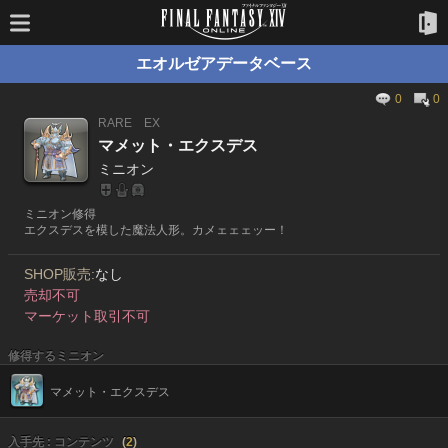
エオルゼアデータベース
0
0
RARE
EX
マメット・エクスデス
ミニオン
ミニオン修得
エクスデスを模した魔法人形。カメェェェッー！
SHOP販売:
なし
売却不可
マーケット取引不可
修得するミニオン
マメット・エクスデス
入手先 : コンテンツ
(
2
)