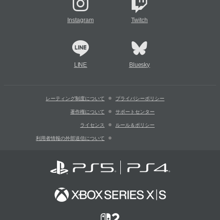
Instagram
Twitch
LINE
Bluesky
レーティング制度について
プライバシーポリシー
著作権について
サポートセンター
ライセンス
ルール＆ポリシー
利用者情報の外部送信について