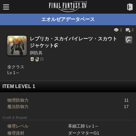
エオルゼアデータベース
2
3
レプリカ・スカイパイレーツ・スカウト
ジャケット

胴防具
全クラス
Lv 1～
ITEM LEVEL 1
物理防御力
11
魔法防御力
17
Craft & Repair
修理レベル
革細工師 Lv 1～
修理資材
ダークマターG1