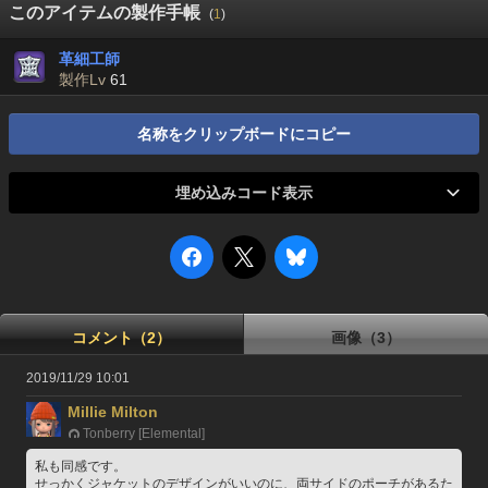
このアイテムの製作手帳
(
1
)
革細工師
製作Lv
61
名称をクリップボードにコピー
埋め込みコード表示
コメント（2）
画像（3）
2019/11/29 10:01
Millie Milton
Tonberry [Elemental]
私も同感です。
せっかくジャケットのデザインがいいのに、両サイドのポーチがあるた