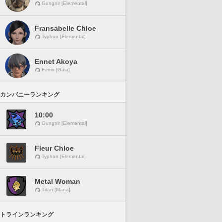
Gungnir [Elemental]
Fransabelle Chloe
Typhon [Elemental]
Ennet Akoya
Fenrir [Gaia]
カンパニーランキング
10:00
Gungnir [Elemental]
Fleur Chloe
Typhon [Elemental]
Metal Woman
Titan [Mana]
トラインランキング