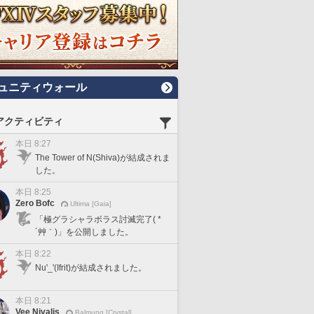
ュニティウォール
アクティビティ
本日 8:27
The Tower of N(Shiva)が結成されま
した。
本日 8:25
Zero Bofc
Ultima [Gaia]
「極グラシャラボラス討滅完了( *
´艸｀)」を公開しました。
本日 8:22
Nu'_'(Ifrit)が結成されました。
本日 8:21
Vee Nivalis
Balmung [Crystal]