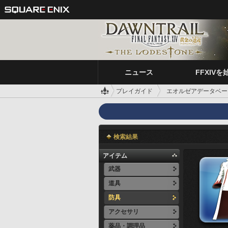
ニュース
FFXIVを
プレイガイド
エオルゼアデータベー
検索結果
アイテム
武器
道具
防具
アクセサリ
薬品・調理品