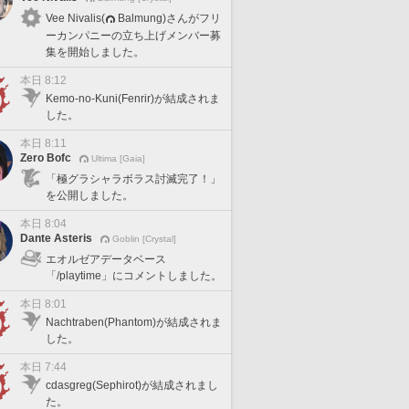
Vee Nivalis(
Balmung)さんがフリ
ーカンパニーの立ち上げメンバー募
集を開始しました。
本日 8:12
Kemo-no-Kuni(Fenrir)が結成されま
した。
本日 8:11
Zero Bofc
Ultima [Gaia]
「極グラシャラボラス討滅完了！」
を公開しました。
本日 8:04
Dante Asteris
Goblin [Crystal]
エオルゼアデータベース
「/playtime」にコメントしました。
本日 8:01
Nachtraben(Phantom)が結成されま
した。
本日 7:44
cdasgreg(Sephirot)が結成されまし
た。