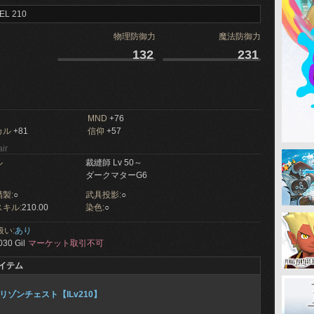
EL 210
物理防御力
魔法防御力
132
231
MND
+76
カル
+81
信仰
+57
ir
ル
裁縫師 Lv 50～
ダークマターG6
製:
○
武具投影:
○
キル:
210.00
染色:
○
扱い:
あり
030 Gil
マーケット取引不可
イテム
リゾンチェスト【ILv210】