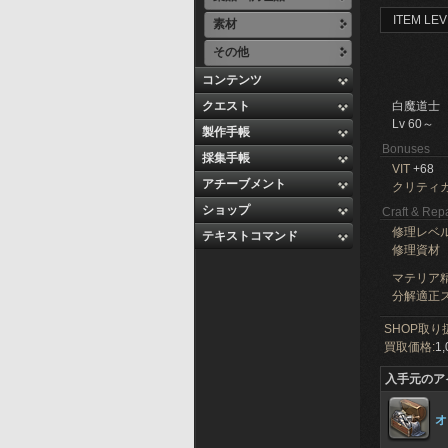
ITEM LEV
素材
その他
コンテンツ
クエスト
白魔道士
Lv 60～
製作手帳
Bonuses
採集手帳
VIT
+68
アチーブメント
クリティ
ショップ
Craft & Repa
修理レベ
テキストコマンド
修理資材
マテリア精
分解適正ス
SHOP取り
買取価格:
1,
入手元のア
オ