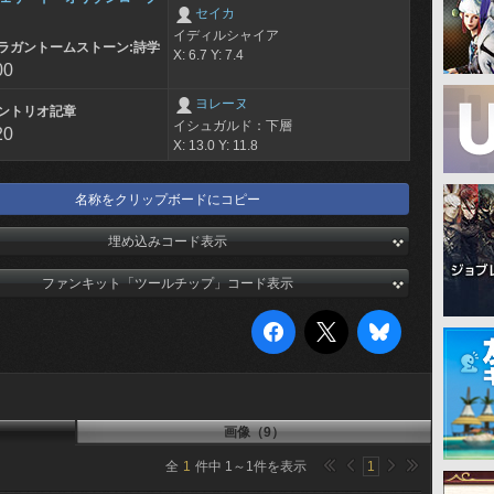
セイカ
イディルシャイア
ラガントームストーン:詩学
X: 6.7 Y: 7.4
00
ヨレーヌ
ントリオ記章
イシュガルド：下層
20
X: 13.0 Y: 11.8
名称をクリップボードにコピー
埋め込みコード表示
ファンキット「ツールチップ」コード表示
画像（9）
全
1
件中
1
～
1
件を表示
1