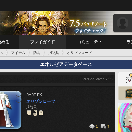
始める
プレイガイド
コミュニティ
ラ
ス
アイテム
防具
胴防具
オリゾンローブ
エオルゼアデータベース
Version:Patch 7.55
RARE
EX
オリゾンローブ
胴防具
1
9