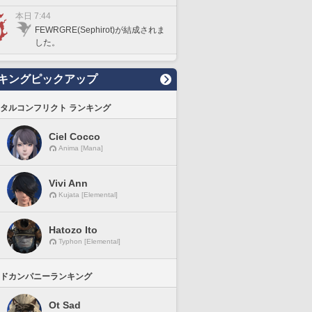
本日 7:44
FEWRGRE(Sephirot)が結成されま
した。
キングピックアップ
タルコンフリクト ランキング
Ciel Cocco
Anima [Mana]
Vivi Ann
Kujata [Elemental]
Hatozo Ito
Typhon [Elemental]
ドカンパニーランキング
Ot Sad