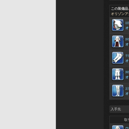
この装備品
オリゾンア
頭
オ
胴
オ
手
オ
脚
オ
足
オ
入手先
取
ウ