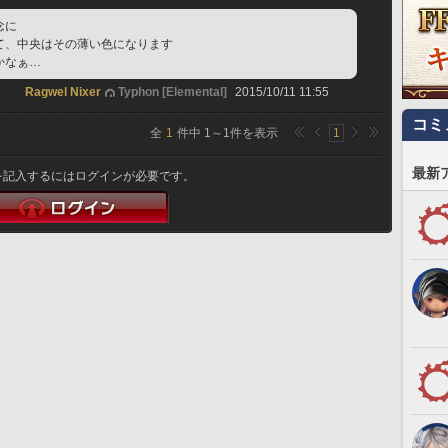
念に
て、中央はその薄い色になります
かなぁ…
Ragwel Nixer
Typhon [Elemental]
2015/10/11 11:55
コミ
全
1
件中
1
～
1
件を表示
1
最新
を記入するにはログインが必要です。