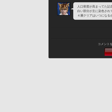
人口密度が高まってた記
白い部分が主に染色され
４層クリアはいつになる
コメント