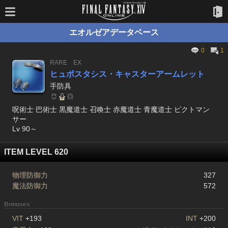
エオルゼアデータベース
0
1
RARE
EX
ヒュポスタシス・キャスターアームレット
手防具
呪術士 巴術士 黒魔道士 召喚士 赤魔道士 青魔道士 ピクトマン
サー
Lv 90～
ITEM LEVEL 620
物理防御力
327
魔法防御力
572
Bonuses
VIT
+193
INT
+200