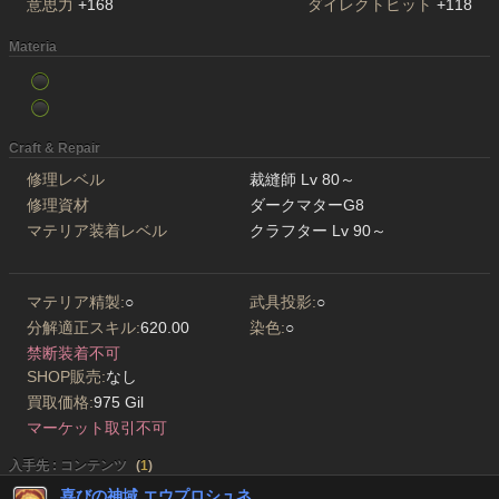
意思力
+168
ダイレクトヒット
+118
Materia
Craft & Repair
修理レベル
裁縫師 Lv 80～
修理資材
ダークマターG8
マテリア装着レベル
クラフター Lv 90～
マテリア精製:
○
武具投影:
○
分解適正スキル:
620.00
染色:
○
禁断装着不可
SHOP販売:
なし
買取価格:
975 Gil
マーケット取引不可
入手先 : コンテンツ
(
1
)
喜びの神域 エウプロシュネ