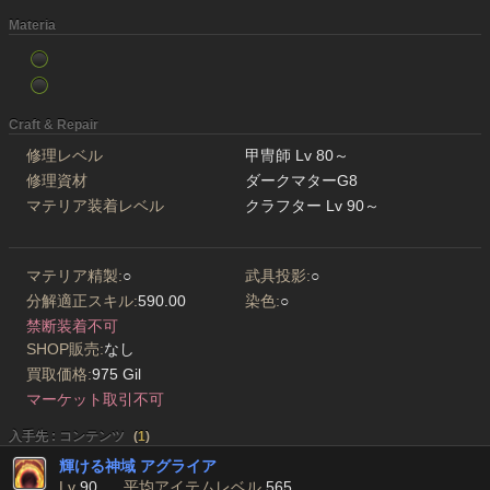
Materia
Craft & Repair
修理レベル
甲冑師 Lv 80～
修理資材
ダークマターG8
マテリア装着レベル
クラフター Lv 90～
マテリア精製:
○
武具投影:
○
分解適正スキル:
590.00
染色:
○
禁断装着不可
SHOP販売:
なし
買取価格:
975 Gil
マーケット取引不可
入手先 : コンテンツ
(
1
)
輝ける神域 アグライア
Lv
90
平均アイテムレベル
565