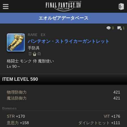
エオルゼアデータベース
0
1
RARE
EX
パンテオン・ストライカーガントレット
手防具
格闘士 モンク 侍 魔獣使い
Lv 90～
ITEM LEVEL 590
物理防御力
421
魔法防御力
421
Bonuses
STR
+170
VIT
+176
意思力
+158
ダイレクトヒット
+111