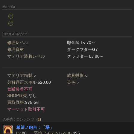
Materia
Craft & Repair
修理レベル
彫金師 Lv 70～
修理資材
ダークマターG7
マテリア装着レベル
クラフター Lv 80～
マテリア精製:
○
武具投影:
○
分解適正スキル:
520.00
染色:
○
禁断装着不可
SHOP販売:
なし
買取価格:
975 Gil
マーケット取引不可
入手先 : コンテンツ
(
1
)
希望ノ砲台：「塔」
Lv
80
平均アイテムレベル
495