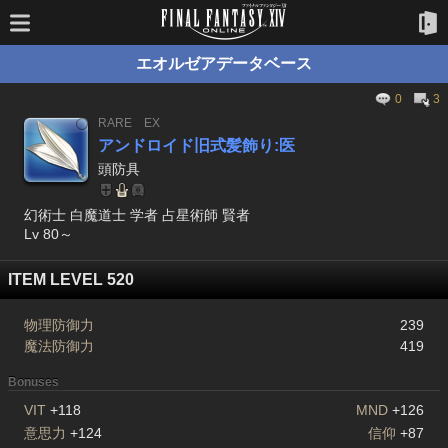
エオルゼアデータベース
0
3
RARE
EX
アンドロイド旧式髪飾り:医
頭防具
幻術士 白魔道士 学者 占星術師 賢者
Lv 80～
ITEM LEVEL 520
物理防御力
239
魔法防御力
419
Bonuses
VIT
+118
MND
+126
意思力
+124
信仰
+87