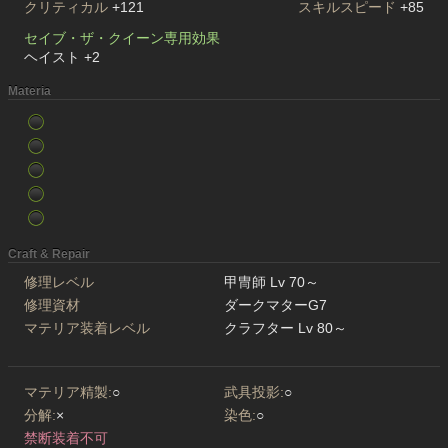
クリティカル
+121
スキルスピード
+85
セイブ・ザ・クイーン専用効果
ヘイスト +2
Materia
Craft & Repair
修理レベル
甲冑師 Lv 70～
修理資材
ダークマターG7
マテリア装着レベル
クラフター Lv 80～
マテリア精製:
○
武具投影:
○
分解:
×
染色:
○
禁断装着不可