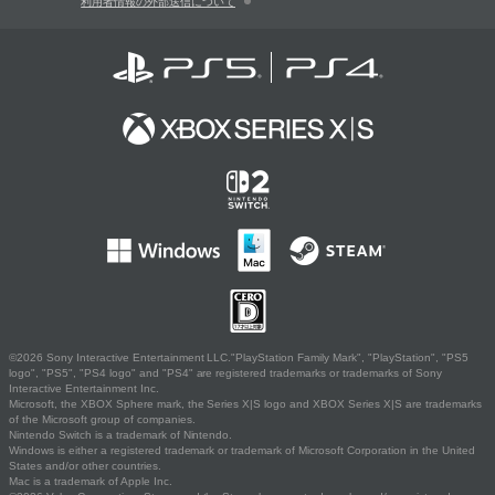
利用者情報の外部送信について
©2026 Sony Interactive Entertainment LLC."PlayStation Family Mark", "PlayStation", "PS5
logo", "PS5", "PS4 logo" and "PS4" are registered trademarks or trademarks of Sony
Interactive Entertainment Inc.
Microsoft, the XBOX Sphere mark, the Series X|S logo and XBOX Series X|S are trademarks
of the Microsoft group of companies.
Nintendo Switch is a trademark of Nintendo.
Windows is either a registered trademark or trademark of Microsoft Corporation in the United
States and/or other countries.
Mac is a trademark of Apple Inc.