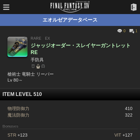
エオルゼアデータベース
0
1
RARE
EX
ジャッジオーダー・スレイヤーガントレット
RE
手防具
槍術士 竜騎士 リーパー
Lv 80～
ITEM LEVEL 510
物理防御力
410
魔法防御力
322
Bonuses
STR
+123
VIT
+127