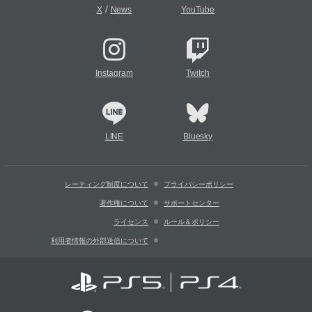
/
X
News
YouTube
Instagram
Twitch
LINE
Bluesky
レーティング制度について
プライバシーポリシー
著作権について
サポートセンター
ライセンス
ルール＆ポリシー
利用者情報の外部送信について