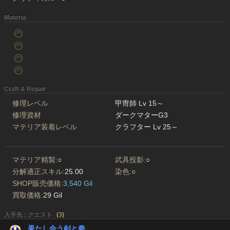
Materia
Craft & Repair
修理レベル
甲冑師 Lv 15～
修理資材
ダークマターG3
マテリア装着レベル
クラフター Lv 25～
マテリア精製:
○
武具投影:
○
分解適正スキル:
25.00
染色:
○
SHOP販売価格:
3,540 Gil
買取価格:
29 Gil
入手先 : クエスト
(
3
)
果たし合う剣と拳