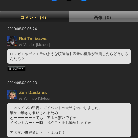
コメント（4）
画像（6）
2019/08/09 05:24
Rui Takizawa
Valefor [Meteor]
ロスガルやヴィエラのような頭装備非表示の種族が装備したらどうなる
んだろ？
2014/08/08 02:33
Zen Daidalos
Yojimbo [Meteor]
このタイプの甲冑にてイベントの大半を過ごしました。
細かい動きも省略されるため、
とーーーーーっても　アホっぽいですｗ
イベントムービー時、脱ぐことをお勧めしますｗ
アタマが格好良い・・・よね？！