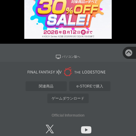
パソコン版へ
関連商品
e-STOREで購入
ゲームダウンロード
Official Information