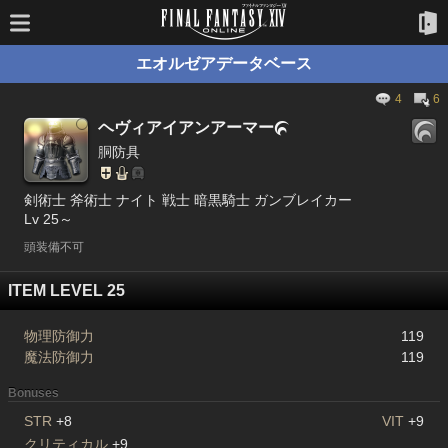
エオルゼアデータベース
4
6
ヘヴィアイアンアーマー

胴防具
剣術士 斧術士 ナイト 戦士 暗黒騎士 ガンブレイカー
Lv 25～
頭装備不可
ITEM LEVEL 25
物理防御力
119
魔法防御力
119
Bonuses
STR
+8
VIT
+9
クリティカル
+9