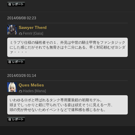
2014/08/08 02:23
Sawyer Therd
Fenrir [Gaia]
ミラプリ仕様の犠牲者その１、外見は中世の騎士甲冑をファンタジック
にした感じだがそれでも無骨さは十二分にある。早く対応頼むぜヨシダ
ァ・・・・
2014/03/26 01:14
Ques Melies
Hades [Mana]
いわゆるロボと呼ばれるタンク専用重装鎧の初期モデル。
頭までしっかりと鎧に守られている姿は頑丈そうに見える一方、
頭の兜が外せないためイベントなどで違和感を感じるかも。