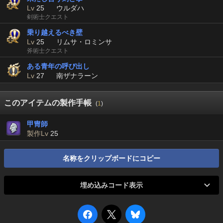
Lv
25
ウルダハ
剣術士クエスト
乗り越えるべき壁
Lv
25
リムサ・ロミンサ
斧術士クエスト
ある青年の呼び出し
Lv
27
南ザナラーン
このアイテムの製作手帳
(
1
)
甲冑師
製作Lv
25
名称をクリップボードにコピー
埋め込みコード表示