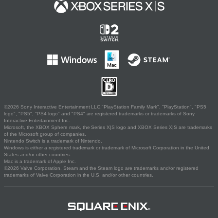
©2026 Sony Interactive Entertainment LLC."PlayStation Family Mark", "PlayStation", "PS5
logo", "PS5", "PS4 logo" and "PS4" are registered trademarks or trademarks of Sony
Interactive Entertainment Inc.
Microsoft, the XBOX Sphere mark, the Series X|S logo and XBOX Series X|S are trademarks
of the Microsoft group of companies.
Nintendo Switch is a trademark of Nintendo.
Windows is either a registered trademark or trademark of Microsoft Corporation in the United
States and/or other countries.
Mac is a trademark of Apple Inc.
©2026 Valve Corporation. Steam and the Steam logo are trademarks and/or registered
trademarks of Valve Corporation in the U.S. and/or other countries.