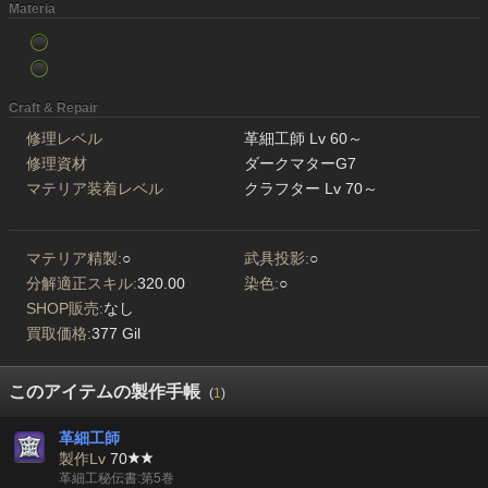
Materia
Craft & Repair
修理レベル
革細工師 Lv 60～
修理資材
ダークマターG7
マテリア装着レベル
クラフター Lv 70～
マテリア精製:
○
武具投影:
○
分解適正スキル:
320.00
染色:
○
SHOP販売:
なし
買取価格:
377 Gil
このアイテムの製作手帳
(
1
)
革細工師
製作Lv
70
革細工秘伝書:第5巻