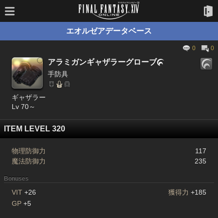
エオルゼアデータベース
0
0
アラミガンギャザラーグローブ

手防具
ギャザラー
Lv 70～
ITEM LEVEL 320
物理防御力
117
魔法防御力
235
Bonuses
VIT
+26
獲得力
+185
GP
+5