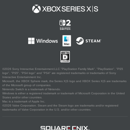
©2026 Sony Interactive Entertainment LLC."PlayStation Family Mark", "PlayStation", "PS5
logo", "PS5", "PS4 logo" and "PS4" are registered trademarks or trademarks of Sony
Interactive Entertainment Inc.
Microsoft, the XBOX Sphere mark, the Series X|S logo and XBOX Series X|S are trademarks
of the Microsoft group of companies.
Nintendo Switch is a trademark of Nintendo.
Windows is either a registered trademark or trademark of Microsoft Corporation in the United
States and/or other countries.
Mac is a trademark of Apple Inc.
©2026 Valve Corporation. Steam and the Steam logo are trademarks and/or registered
trademarks of Valve Corporation in the U.S. and/or other countries.