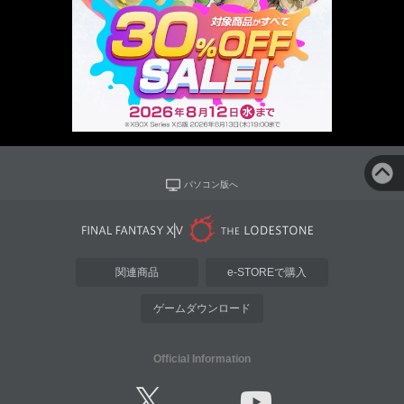
パソコン版へ
関連商品
e-STOREで購入
ゲームダウンロード
Official Information