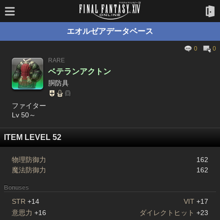
エオルゼアデータベース
0
0
RARE
ベテランアクトン
胴防具
ファイター
Lv 50～
ITEM LEVEL 52
物理防御力
162
魔法防御力
162
Bonuses
STR
+14
VIT
+17
意思力
+16
ダイレクトヒット
+23