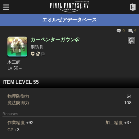
エオルゼアデータベース
0
6
カーペンターガウン

胴防具
木工師
Lv 50～
ITEM LEVEL 55
物理防御力
54
魔法防御力
108
Bonuses
作業精度
+92
加工精度
+37
CP
+3