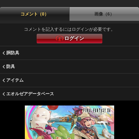
コメント（0）
画像（6）
コメントを記入するにはログインが必要です。
ログイン
胴防具
防具
アイテム
エオルゼアデータベース