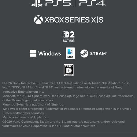
©2026 Sony Interactive Entertainment LLC."PlayStation Family Mark", "PlayStation", "PS5
logo", "PS5", "PS4 logo" and "PS4" are registered trademarks or trademarks of Sony
Interactive Entertainment Inc.
Microsoft, the XBOX Sphere mark, the Series X|S logo and XBOX Series X|S are trademarks
of the Microsoft group of companies.
Nintendo Switch is a trademark of Nintendo.
Windows is either a registered trademark or trademark of Microsoft Corporation in the United
States and/or other countries.
Mac is a trademark of Apple Inc.
©2026 Valve Corporation. Steam and the Steam logo are trademarks and/or registered
trademarks of Valve Corporation in the U.S. and/or other countries.