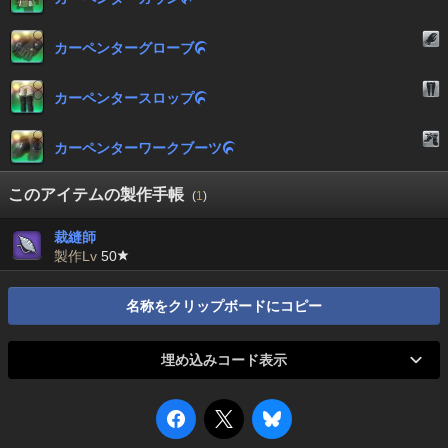
カーペンターグローブ

カーペンタースロップ

カーペンターワークブーツ

このアイテムの製作手帳
(
1
)
裁縫師
製作Lv
50
名称をクリップボードにコピー
埋め込みコード表示