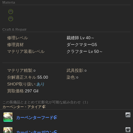
Materia
Craft & Repair
修理レベル
裁縫師 Lv 40～
修理資材
ダークマターG5
マテリア装着レベル
クラフター Lv 50～
マテリア精製:
○
武具投影:
○
分解適正スキル:
55.00
染色:
○
SHOP取り扱い:
あり
買取価格:
297 Gil
この装備品とまとめて幻影化が可能な組み合わせ（1）
カーペンター・アタイア

カーペンターフード

カーペンターガウン
