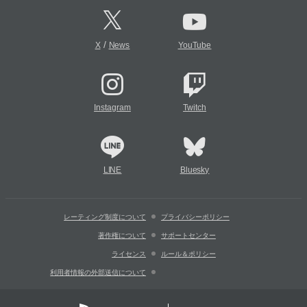
/
X
News
YouTube
Instagram
Twitch
LINE
Bluesky
レーティング制度について
プライバシーポリシー
著作権について
サポートセンター
ライセンス
ルール＆ポリシー
利用者情報の外部送信について