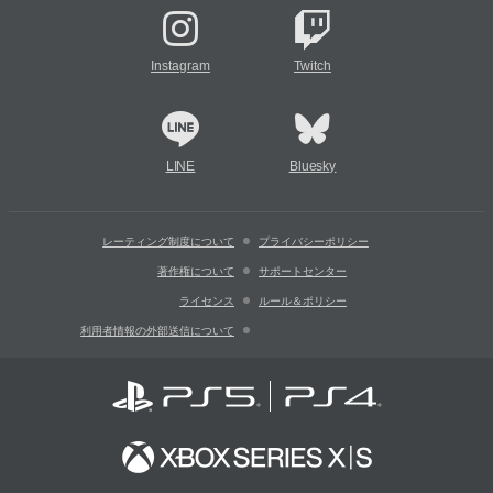
Instagram
Twitch
LINE
Bluesky
レーティング制度について
プライバシーポリシー
著作権について
サポートセンター
ライセンス
ルール＆ポリシー
利用者情報の外部送信について