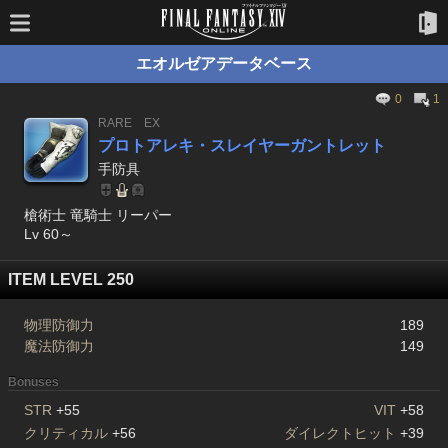
エオルゼアデータベース
0
1
RARE
EX
プロトアレキ・スレイヤーガントレット
手防具
槍術士 竜騎士 リーパー
Lv 60～
ITEM LEVEL 250
物理防御力
189
魔法防御力
149
Bonuses
STR
+55
VIT
+58
クリティカル
+56
ダイレクトヒット
+39