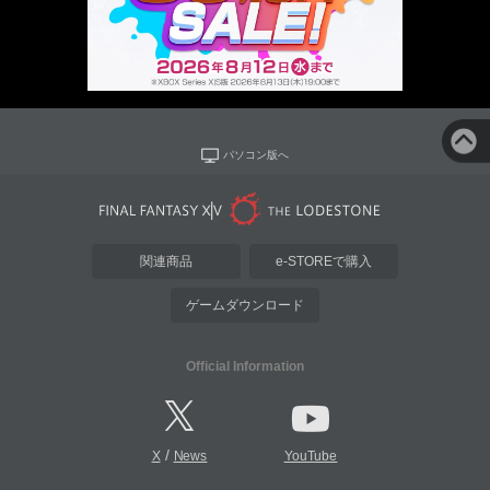
パソコン版へ
関連商品
e-STOREで購入
ゲームダウンロード
Official Information
/
X
News
YouTube