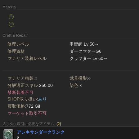
Materia
Craft & Repair
修理レベル
甲冑師 Lv 50～
修理資材
ダークマターG6
マテリア装着レベル
クラフター Lv 60～
マテリア精製:
○
武具投影:
○
分解適正スキル:
250.00
染色:
×
禁断装着不可
SHOP取り扱い:
あり
買取価格:
772 Gil
マーケット取引不可
入手先 : 取引に必要なアイテム
(
2
)
アレキサンダークランク
2