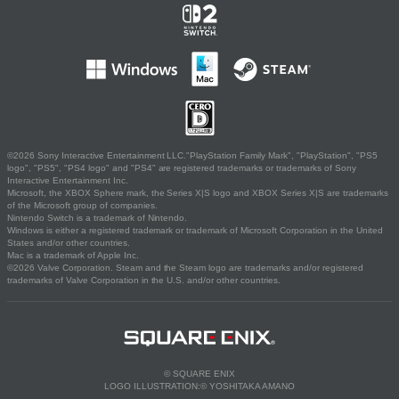
©2026 Sony Interactive Entertainment LLC."PlayStation Family Mark", "PlayStation", "PS5
logo", "PS5", "PS4 logo" and "PS4" are registered trademarks or trademarks of Sony
Interactive Entertainment Inc.
Microsoft, the XBOX Sphere mark, the Series X|S logo and XBOX Series X|S are trademarks
of the Microsoft group of companies.
Nintendo Switch is a trademark of Nintendo.
Windows is either a registered trademark or trademark of Microsoft Corporation in the United
States and/or other countries.
Mac is a trademark of Apple Inc.
©2026 Valve Corporation. Steam and the Steam logo are trademarks and/or registered
trademarks of Valve Corporation in the U.S. and/or other countries.
© SQUARE ENIX
LOGO ILLUSTRATION:© YOSHITAKA AMANO