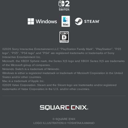
©2026 Sony Interactive Entertainment LLC."PlayStation Family Mark", "PlayStation", "PS5
logo", "PS5", "PS4 logo" and "PS4" are registered trademarks or trademarks of Sony
Interactive Entertainment Inc.
Microsoft, the XBOX Sphere mark, the Series X|S logo and XBOX Series X|S are trademarks
of the Microsoft group of companies.
Nintendo Switch is a trademark of Nintendo.
Windows is either a registered trademark or trademark of Microsoft Corporation in the United
States and/or other countries.
Mac is a trademark of Apple Inc.
©2026 Valve Corporation. Steam and the Steam logo are trademarks and/or registered
trademarks of Valve Corporation in the U.S. and/or other countries.
© SQUARE ENIX
LOGO ILLUSTRATION:© YOSHITAKA AMANO