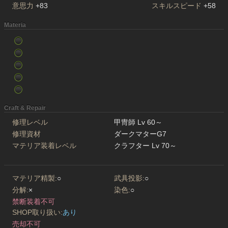
意思力
+83
スキルスピード
+58
Materia
Craft & Repair
修理レベル
甲冑師 Lv 60～
修理資材
ダークマターG7
マテリア装着レベル
クラフター Lv 70～
マテリア精製:
○
武具投影:
○
分解:
×
染色:
○
禁断装着不可
SHOP取り扱い:
あり
売却不可