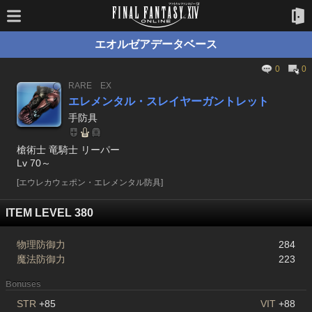
エオルゼアデータベース
0
0
RARE
EX
エレメンタル・スレイヤーガントレット
手防具
槍術士 竜騎士 リーパー
Lv 70～
[エウレカウェポン・エレメンタル防具]
ITEM LEVEL 380
物理防御力
284
魔法防御力
223
Bonuses
STR
+85
VIT
+88