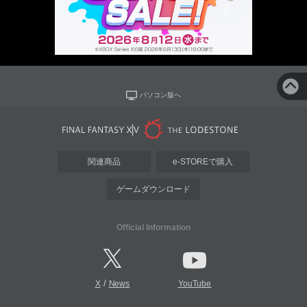
パソコン版へ
関連商品
e-STOREで購入
ゲームダウンロード
Official Information
/
X
News
YouTube