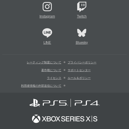
Instagram
Twitch
LINE
Bluesky
レーティング制度について
プライバシーポリシー
著作権について
サポートセンター
ライセンス
ルール＆ポリシー
利用者情報の外部送信について