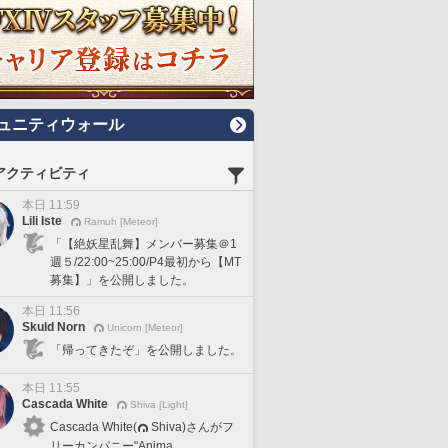
ュニティウォール
アクティビティ
本日 11:59
Lili Iste
Ramuh [Meteor]
「【絶妖星乱舞】メンバー募集＠1
週５/22:00~25:00/P4最初から【MT
募集】」を公開しました。
本日 11:56
Skuld Norn
Unicorn [Meteor]
「帰ってきたぞ」を公開しました。
本日 11:55
Cascada White
Shiva [Light]
Cascada White(
Shiva)さんがフ
リーカンパニー"Anima