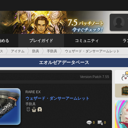
始める
プレイガイド
コミュニティ
ラ
ス
アイテム
防具
手防具
ウェザード・ダンサーアームレット
エオルゼアデータベース
Version:Patch 7.55
RARE
EX
ウェザード・ダンサーアームレット
手防具
0
0