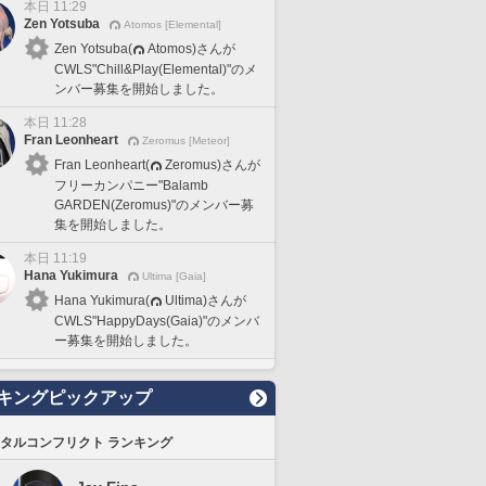
本日 11:29
Zen Yotsuba
Atomos [Elemental]
Zen Yotsuba(
Atomos)さんが
CWLS"Chill&Play(Elemental)"のメ
ンバー募集を開始しました。
本日 11:28
Fran Leonheart
Zeromus [Meteor]
Fran Leonheart(
Zeromus)さんが
フリーカンパニー"Balamb
GARDEN(Zeromus)"のメンバー募
集を開始しました。
本日 11:19
Hana Yukimura
Ultima [Gaia]
Hana Yukimura(
Ultima)さんが
CWLS"HappyDays(Gaia)"のメンバ
ー募集を開始しました。
キングピックアップ
タルコンフリクト ランキング