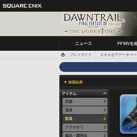
ニュース
FFXIVを
プレイガイド
エオルゼアデータベー
検索結果
アイテム
武器
道具
防具
アクセサリ
薬品・調理品