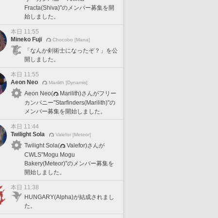
Fracta(Shiva)"のメンバー募集を開
始しました。
本日 11:55
Mineko Fuji
Chocobo [Mana]
「なんか剣術士になったぞ？」を公
開しました。
本日 11:55
Aeon Neo
Marilith [Dynamis]
Aeon Neo(
Marilith)さんがフリー
カンパニー"Starfinders(Marilith)"の
メンバー募集を開始しました。
本日 11:44
Twilight Sola
Valefor [Meteor]
Twilight Sola(
Valefor)さんが
CWLS"Mogu Mogu
Bakery(Meteor)"のメンバー募集を
開始しました。
本日 11:38
HUNGARY(Alpha)が結成されまし
た。