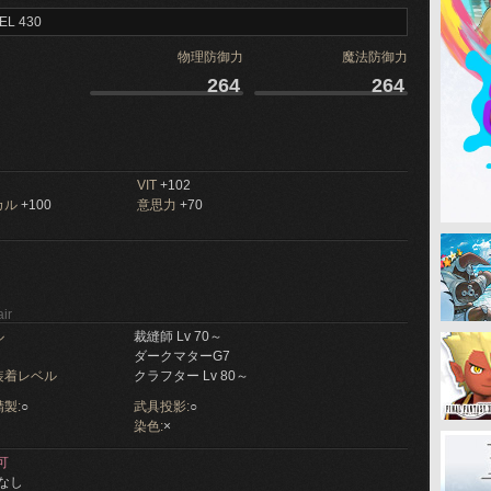
EL 430
物理防御力
魔法防御力
264
264
VIT
+102
カル
+100
意思力
+70
ir
ル
裁縫師 Lv 70～
ダークマターG7
装着レベル
クラフター Lv 80～
製:
○
武具投影:
○
染色:
×
可
なし