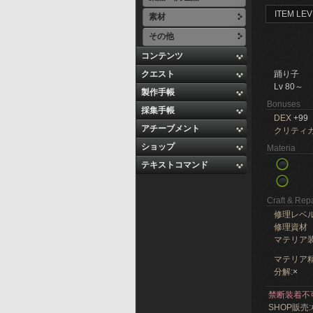
ITEM LEV
素材
その他
コンテンツ
クエスト
踊り子
Lv 80～
製作手帳
Bonuses
採集手帳
DEX
+99
アチーブメント
クリティ
ショップ
Materia
テキストコマンド
Craft & Repa
修理レベ
修理資材
マテリア
マテリア精
分解:
×
禁断装着不
SHOP販売: