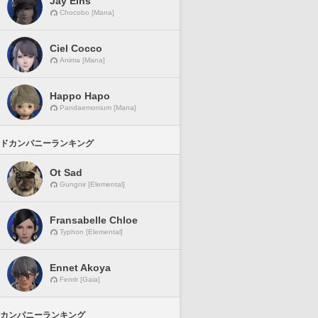
Jay Eins
Chocobo [Mana]
Ciel Cocco
Anima [Mana]
Happo Hapo
Pandaemonium [Mana]
ドカンパニーランキング
Ot Sad
Gungnir [Elemental]
Fransabelle Chloe
Typhon [Elemental]
Ennet Akoya
Fenrir [Gaia]
カンパニーランキング