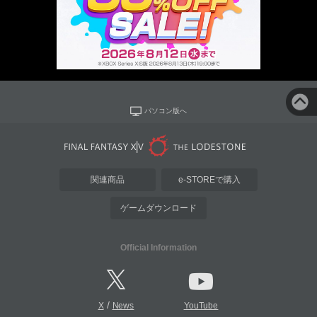
パソコン版へ
関連商品
e-STOREで購入
ゲームダウンロード
Official Information
/
X
News
YouTube