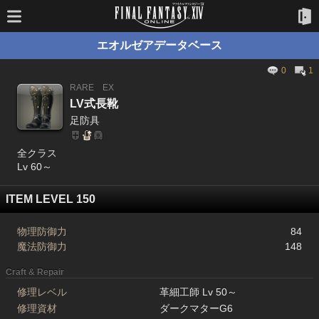
エオルゼアデータベース
0
1
RARE
EX
LV式長靴
足防具
全クラス
Lv 60～
ITEM LEVEL 150
物理防御力
84
魔法防御力
148
Craft & Repair
修理レベル
革細工師 Lv 50～
修理資材
ダークマターG6