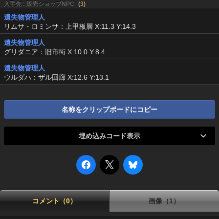
入手先 : 販売ショップNPC
(
3
)
遺失物管理人
リムサ・ロミンサ：上甲板層 X:11.3 Y:14.3
遺失物管理人
グリダニア：旧市街 X:10.0 Y:8.4
遺失物管理人
ウルダハ：ザル回廊 X:12.6 Y:13.1
名称をクリップボードにコピー
埋め込みコード表示
コメント（0）
画像（1）