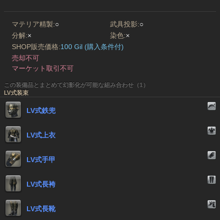
マテリア精製:
○
武具投影:
○
分解:
×
染色:
×
SHOP販売価格:
100 Gil (購入条件付)
売却不可
マーケット取引不可
この装備品とまとめて幻影化が可能な組み合わせ（1）
LV式装束
LV式鉄兜
LV式上衣
LV式手甲
LV式長袴
LV式長靴