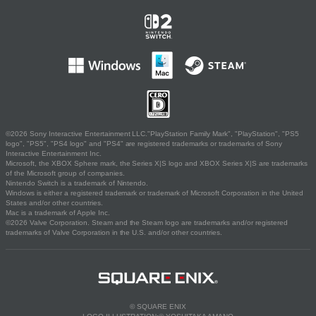
©2026 Sony Interactive Entertainment LLC."PlayStation Family Mark", "PlayStation", "PS5
logo", "PS5", "PS4 logo" and "PS4" are registered trademarks or trademarks of Sony
Interactive Entertainment Inc.
Microsoft, the XBOX Sphere mark, the Series X|S logo and XBOX Series X|S are trademarks
of the Microsoft group of companies.
Nintendo Switch is a trademark of Nintendo.
Windows is either a registered trademark or trademark of Microsoft Corporation in the United
States and/or other countries.
Mac is a trademark of Apple Inc.
©2026 Valve Corporation. Steam and the Steam logo are trademarks and/or registered
trademarks of Valve Corporation in the U.S. and/or other countries.
© SQUARE ENIX