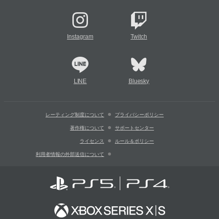
Instagram
Twitch
LINE
Bluesky
レーティング制度について
プライバシーポリシー
著作権について
サポートセンター
ライセンス
ルール＆ポリシー
利用者情報の外部送信について