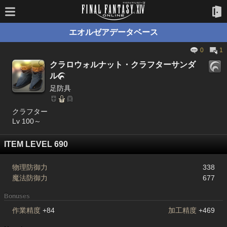
エオルゼアデータベース
0
1
クラロウォルナット・クラフターサンダ
ル

足防具
クラフター
Lv 100～
ITEM LEVEL 690
物理防御力
338
魔法防御力
677
Bonuses
作業精度
+84
加工精度
+469