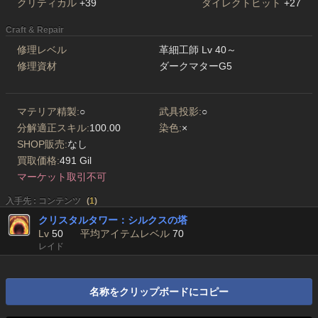
クリティカル
+39
ダイレクトヒット
+27
Craft & Repair
修理レベル
革細工師 Lv 40～
修理資材
ダークマターG5
マテリア精製:
○
武具投影:
○
分解適正スキル:
100.00
染色:
×
SHOP販売:
なし
買取価格:
491 Gil
マーケット取引不可
入手先 : コンテンツ
(
1
)
クリスタルタワー：シルクスの塔
Lv
50
平均アイテムレベル
70
レイド
名称をクリップボードにコピー