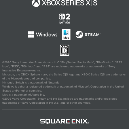
©2026 Sony Interactive Entertainment LLC."PlayStation Family Mark", "PlayStation", "PS5
logo", "PS5", "PS4 logo" and "PS4" are registered trademarks or trademarks of Sony
Interactive Entertainment Inc.
Microsoft, the XBOX Sphere mark, the Series X|S logo and XBOX Series X|S are trademarks
of the Microsoft group of companies.
Nintendo Switch is a trademark of Nintendo.
Windows is either a registered trademark or trademark of Microsoft Corporation in the United
States and/or other countries.
Mac is a trademark of Apple Inc.
©2026 Valve Corporation. Steam and the Steam logo are trademarks and/or registered
trademarks of Valve Corporation in the U.S. and/or other countries.