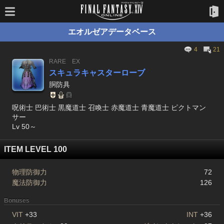
エオルゼアデータベース
4
21
RARE
EX
スキュラキャスターローブ
胴防具
呪術士 巴術士 黒魔道士 召喚士 赤魔道士 青魔道士 ピクトマン
サー
Lv 50～
ITEM LEVEL 100
物理防御力
72
魔法防御力
126
Bonuses
VIT
+33
INT
+36