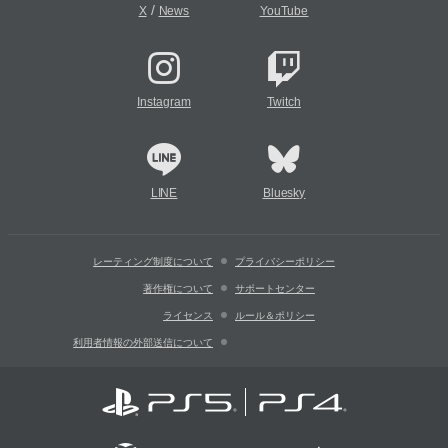
/
X
News
YouTube
Instagram
Twitch
LINE
Bluesky
レーティング制度について
プライバシーポリシー
著作権について
サポートセンター
ライセンス
ルール＆ポリシー
利用者情報の外部送信について