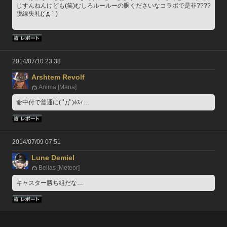
じすんねんけども(笑)むしろルールーの胴くださいなコラボで是非????
脱線失礼(;´д｀)
2014/07/10 23:38
Arshtem Revolf
Anima [Mana]
命中付で普通に( ﾟдﾟ)ﾎｽｨ…
2014/07/09 07:51
Lune Demiel
Belias [Meteor]
キャスター勝ち組だな…