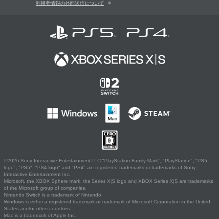
利用者情報の外部送信について
©2026 Sony Interactive Entertainment LLC."PlayStation Family Mark", "PlayStation", "PS5
logo", "PS5", "PS4 logo" and "PS4" are registered trademarks or trademarks of Sony
Interactive Entertainment Inc.
Microsoft, the XBOX Sphere mark, the Series X|S logo and XBOX Series X|S are trademarks
of the Microsoft group of companies.
Nintendo Switch is a trademark of Nintendo.
Windows is either a registered trademark or trademark of Microsoft Corporation in the United
States and/or other countries.
Mac is a trademark of Apple Inc.