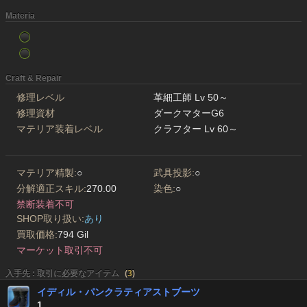
Materia
Craft & Repair
修理レベル
革細工師 Lv 50～
修理資材
ダークマターG6
マテリア装着レベル
クラフター Lv 60～
マテリア精製:
○
武具投影:
○
分解適正スキル:
270.00
染色:
○
禁断装着不可
SHOP取り扱い:
あり
買取価格:
794 Gil
マーケット取引不可
入手先 : 取引に必要なアイテム
(
3
)
イディル・パンクラティアストブーツ
1