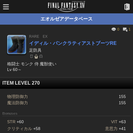
エオルゼアデータベース
0
1
RARE
EX
イディル・パンクラティアストブーツRE
足防具
格闘士 モンク 侍 魔獣使い
Lv 60～
ITEM LEVEL 270
物理防御力
155
魔法防御力
155
Bonuses
STR
+60
VIT
+63
クリティカル
+58
意思力
+41