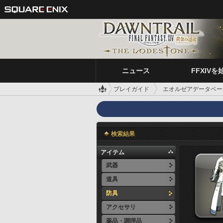
ニュース
FFXIVを
プレイガイド
エオルゼアデータベー
検索結果
アイテム
武器
道具
防具
アクセサリ
薬品・調理品