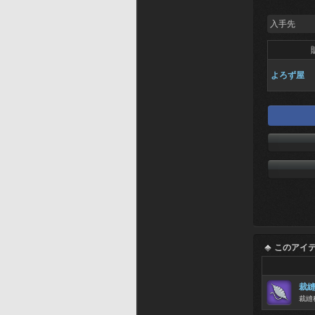
入手先
よろず屋
このアイ
裁
裁縫