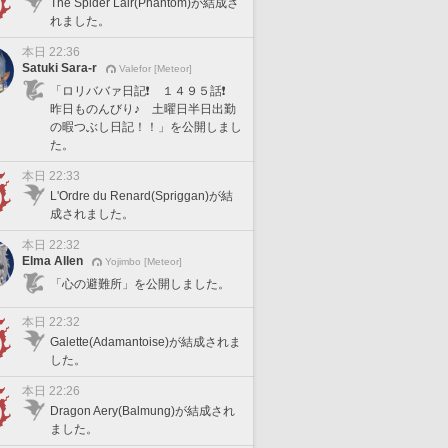
The Spider Lair(Phantom)が結成さ
れました。
本日 22:36
Satuki Sara-r
Valefor [Meteor]
「ロリババァ日記❗️ １４９５話❗️
昨日ものんびり♪ 土曜日半日出勤
の暇つぶし日記！！」を公開しまし
た。
本日 22:33
L'Ordre du Renard(Spriggan)が結
成されました。
本日 22:32
Elma Allen
Yojimbo [Meteor]
「心の避難所」を公開しました。
本日 22:32
Galette(Adamantoise)が結成されま
した。
本日 22:26
Dragon Aery(Balmung)が結成され
ました。