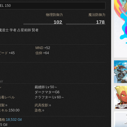
EL 150
物理防御力
魔法防御力
102
178
魔道士 学者 占星術師 賢者
MND
+52
ピード
+45
信仰
+64
ir
ル
裁縫師 Lv 50～
ダークマターG6
装着レベル
クラフター Lv 60～
製:
○
武具投影:
○
キル:
150.00
染色:
○
価格:
18,532 Gil
5 Gil