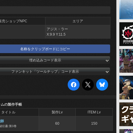
販売ショップNPC
エリア
アジス・ラー
X:9.9 Y:11.5
名称をクリップボードにコピー
埋め込みコード表示
ファンキット「ツールチップ」コード表示
テムの製作手帳
タイトル
製作Lv
ITEM Lv
縫師
60
150
秘伝書:第3巻