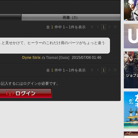
画像（3）
全
1
件中
1
～
1
件を表示
1
…と見せかけて、ヒーラーのこれだけ肩のパーツがちょっと違う
Dyne Strix
Tiamat [Gaia]
2015/07/08 01:46
全
1
件中
1
～
1
件を表示
1
を記入するにはログインが必要です。