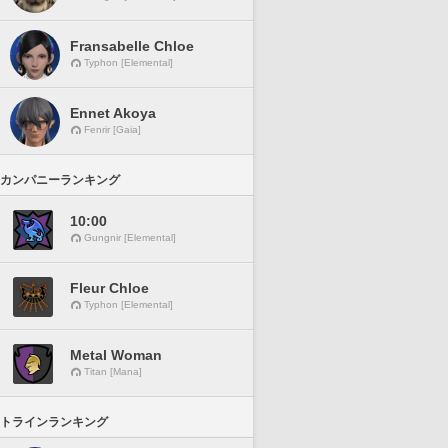
Fransabelle Chloe
Typhon [Elemental]
Ennet Akoya
Fenrir [Gaia]
カンパニーランキング
10:00
Gungnir [Elemental]
Fleur Chloe
Typhon [Elemental]
Metal Woman
Titan [Mana]
トラインランキング