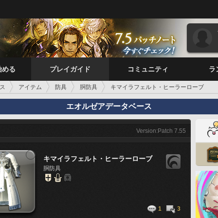
始める
プレイガイド
コミュニティ
ラ
ス
アイテム
防具
胴防具
キマイラフェルト・ヒーラーローブ
エオルゼアデータベース
Version:Patch 7.55
キマイラフェルト・ヒーラーローブ
胴防具
1
3