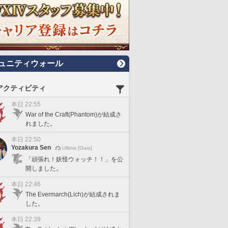
ュニティウォール
アクティビティ
本日 22:55
War of the Craft(Phantom)が結成さ
れました。
本日 22:50
Yozakura Sen
Ultima [Gaia]
「頑張れ！妖怪ウォッチ！！」を公
開しました。
本日 22:46
The Evermarch(Lich)が結成されま
した。
本日 22:39