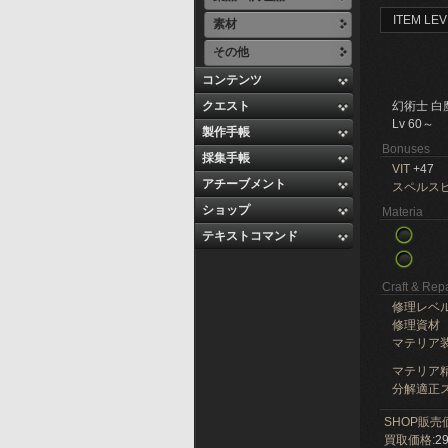
ITEM LEV
素材
その他
コンテンツ
クエスト
幻術士 白
Lv 60～
製作手帳
Bonuses
採集手帳
VIT
+47
アチーブメント
スペルス
ショップ
Materia
テキストコマンド
Craft & Repa
修理レベ
修理資材
マテリア
マテリア精
分解適正ス
SHOP販売
買取価格:
29