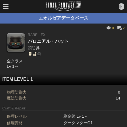
エオルゼアデータベース
0
2
RARE
EX
バロニアル・ハット
頭防具
全クラス
Lv 1～
ITEM LEVEL 1
物理防御力
8
魔法防御力
14
Craft & Repair
修理レベル
彫金師 Lv 1～
修理資材
ダークマターG1