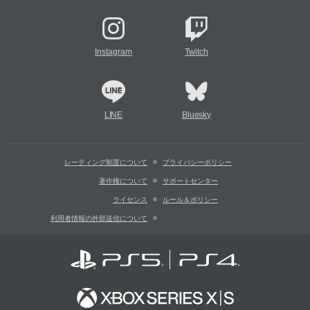
Instagram
Twitch
LINE
Bluesky
レーティング制度について
プライバシーポリシー
著作権について
サポートセンター
ライセンス
ルール＆ポリシー
利用者情報の外部送信について