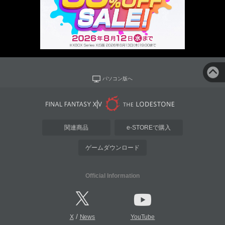
パソコン版へ
関連商品
e-STOREで購入
ゲームダウンロード
Official Information
/
X
News
YouTube