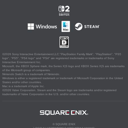
©2026 Sony Interactive Entertainment LLC."PlayStation Family Mark", "PlayStation", "PS5
logo", "PS5", "PS4 logo" and "PS4" are registered trademarks or trademarks of Sony
Interactive Entertainment Inc.
Microsoft, the XBOX Sphere mark, the Series X|S logo and XBOX Series X|S are trademarks
of the Microsoft group of companies.
Nintendo Switch is a trademark of Nintendo.
Windows is either a registered trademark or trademark of Microsoft Corporation in the United
States and/or other countries.
Mac is a trademark of Apple Inc.
©2026 Valve Corporation. Steam and the Steam logo are trademarks and/or registered
trademarks of Valve Corporation in the U.S. and/or other countries.
© SQUARE ENIX