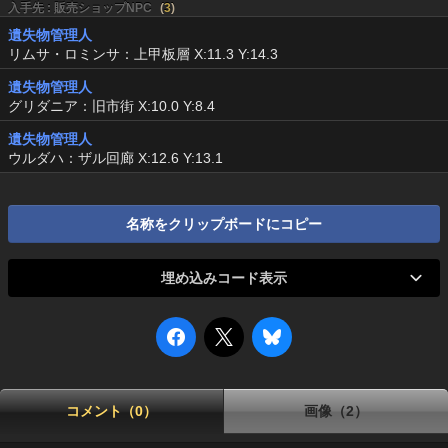
入手先 : 販売ショップNPC
(
3
)
遺失物管理人
リムサ・ロミンサ：上甲板層 X:11.3 Y:14.3
遺失物管理人
グリダニア：旧市街 X:10.0 Y:8.4
遺失物管理人
ウルダハ：ザル回廊 X:12.6 Y:13.1
名称をクリップボードにコピー
埋め込みコード表示
コメント（0）
画像（2）