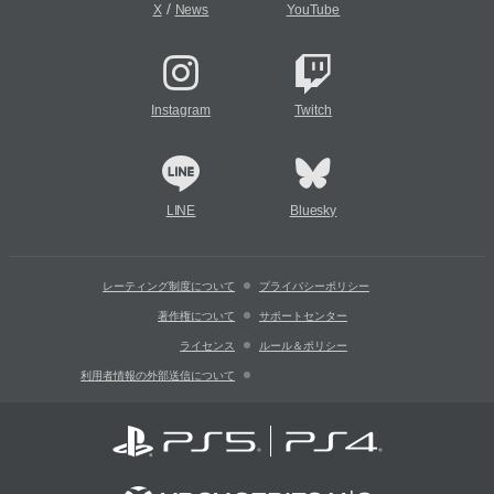
/
X
News
YouTube
Instagram
Twitch
LINE
Bluesky
レーティング制度について
プライバシーポリシー
著作権について
サポートセンター
ライセンス
ルール＆ポリシー
利用者情報の外部送信について