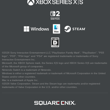
©2026 Sony Interactive Entertainment LLC."PlayStation Family Mark", "PlayStation", "PS5
logo", "PS5", "PS4 logo" and "PS4" are registered trademarks or trademarks of Sony
Interactive Entertainment Inc.
Microsoft, the XBOX Sphere mark, the Series X|S logo and XBOX Series X|S are trademarks
of the Microsoft group of companies.
Nintendo Switch is a trademark of Nintendo.
Windows is either a registered trademark or trademark of Microsoft Corporation in the United
States and/or other countries.
Mac is a trademark of Apple Inc.
©2026 Valve Corporation. Steam and the Steam logo are trademarks and/or registered
trademarks of Valve Corporation in the U.S. and/or other countries.