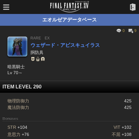
エオルゼアデータベース
0
9
RARE
EX
ウェザード・アビスキュイラス
胴防具
暗黒騎士
Lv 70～
ITEM LEVEL 290
物理防御力
425
魔法防御力
425
Bonuses
STR
+104
VIT
+102
意思力
+76
不屈
+108