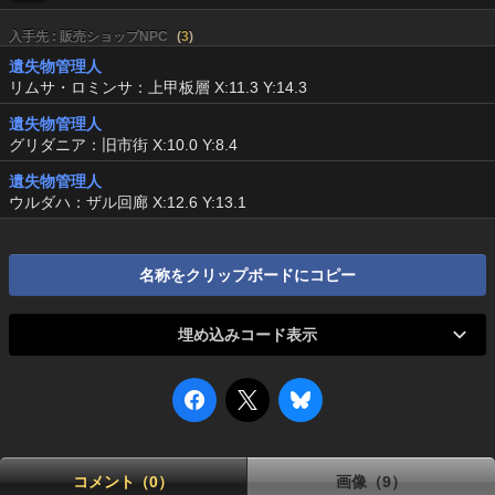
入手先 : 販売ショップNPC
(
3
)
遺失物管理人
リムサ・ロミンサ：上甲板層 X:11.3 Y:14.3
遺失物管理人
グリダニア：旧市街 X:10.0 Y:8.4
遺失物管理人
ウルダハ：ザル回廊 X:12.6 Y:13.1
名称をクリップボードにコピー
埋め込みコード表示
コメント（0）
画像（9）