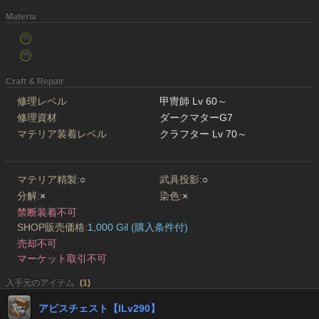
Materia
Craft & Repair
修理レベル
甲冑師 Lv 60～
修理資材
ダークマターG7
マテリア装着レベル
クラフター Lv 70～
マテリア精製:
○
武具投影:
○
分解:
×
染色:
×
禁断装着不可
SHOP販売価格:
1,000 Gil (購入条件付)
売却不可
マーケット取引不可
入手元のアイテム
(
1
)
アビスチェスト【ILv290】