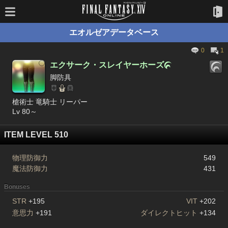
エオルゼアデータベース
0
1
エクサーク・スレイヤーホーズ

脚防具
槍術士 竜騎士 リーパー
Lv 80～
ITEM LEVEL 510
物理防御力
549
魔法防御力
431
Bonuses
STR
+195
VIT
+202
意思力
+191
ダイレクトヒット
+134