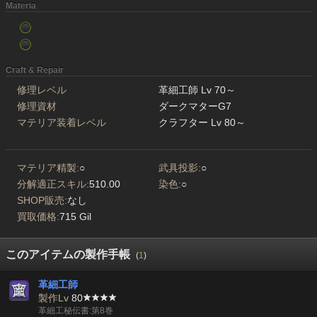
Materia
Craft & Repair
修理レベル
革細工師 Lv 70～
修理資材
ダークマターG7
マテリア装着レベル
クラフター Lv 80～
マテリア精製:
○
武具投影:
○
分解適正スキル:
510.00
染色:
○
SHOP販売:
なし
買取価格:
715 Gil
このアイテムの製作手帳
(
1
)
革細工師
製作Lv
80
革細工秘伝書:第8巻