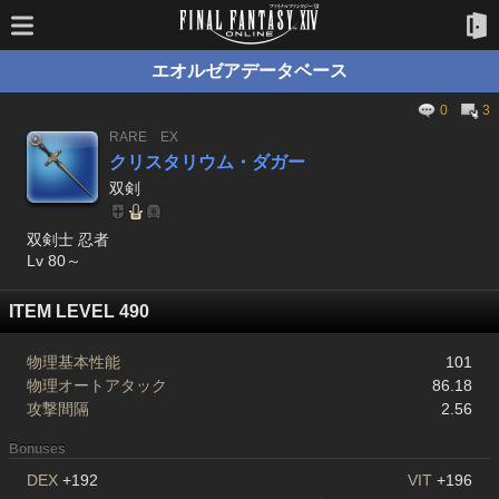
エオルゼアデータベース
0
3
RARE
EX
クリスタリウム・ダガー
双剣
双剣士 忍者
Lv 80～
ITEM LEVEL 490
物理基本性能
101
物理オートアタック
86.18
攻撃間隔
2.56
Bonuses
DEX
+192
VIT
+196