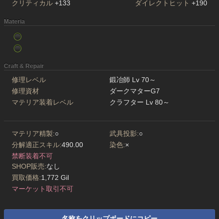
クリティカル
+133
ダイレクトヒット
+190
Materia
Craft & Repair
修理レベル
鍛冶師 Lv 70～
修理資材
ダークマターG7
マテリア装着レベル
クラフター Lv 80～
マテリア精製:
○
武具投影:
○
分解適正スキル:
490.00
染色:
×
禁断装着不可
SHOP販売:
なし
買取価格:
1,772 Gil
マーケット取引不可
名称をクリップボードにコピー