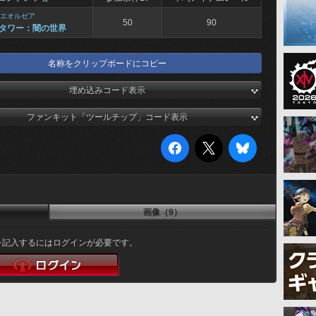
エオルゼア
50
90
タワー：闇の世界
名称をクリップボードにコピー
埋め込みコード表示
ファンキット「ツールチップ」コード表示
画像（9）
を記入するにはログインが必要です。