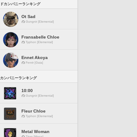
ドカンパニーランキング
Ot Sad
Gungnir [Elemental]
Fransabelle Chloe
Typhon [Elemental]
Ennet Akoya
Fenrir [Gaia]
カンパニーランキング
10:00
Gungnir [Elemental]
Fleur Chloe
Typhon [Elemental]
Metal Woman
Titan [Mana]