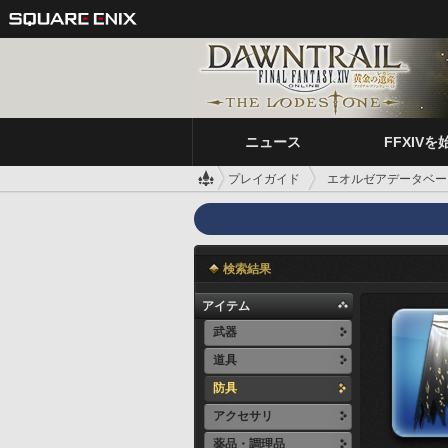
ニュース
FFXIVを
プレイガイド
エオルゼアデータベー
検索結果
アイテム
武器
道具
防具
アクセサリ
薬品・調理品