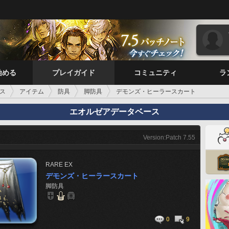
始める
プレイガイド
コミュニティ
ラ
ス
アイテム
防具
脚防具
デモンズ・ヒーラースカート
エオルゼアデータベース
Version:Patch 7.55
RARE
EX
デモンズ・ヒーラースカート
脚防具
0
9