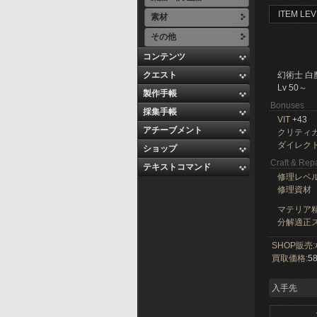
ITEM LEV
素材
その他
コンテンツ
クエスト
幻術士 白
Lv 50～
製作手帳
Bonuses
採集手帳
VIT
+43
アチーブメント
クリティ
ダイレク
ショップ
Craft & Repa
テキストコマンド
修理レベ
修理資材
マテリア精
分解適正ス
SHOP販売:
買取価格:
58
入手先