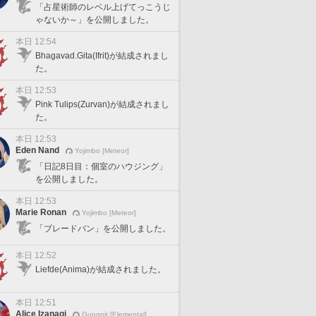
「占星術師のレベル上げてっこうじ
ゃないか～」を公開しました。
本日 12:54
Bhagavad.Gita(Ifrit)が結成されまし
た。
本日 12:53
Pink Tulips(Zurvan)が結成されまし
た。
本日 12:53
Eden Nand
Yojimbo [Meteor]
「日記8日目：個室のハウジング」
を公開しました。
本日 12:53
Marie Ronan
Yojimbo [Meteor]
「ブレードバン」を公開しました。
本日 12:52
Liefde(Anima)が結成されました。
本日 12:51
Alice Izanagi
Gungnir [Elemental]