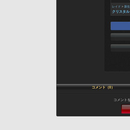
レイド
>
新生
クリスタル
コメント（0）
コメント