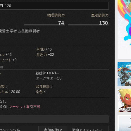
EL 120
物理防御力
魔法防御力
74
130
魔道士 学者 占星術師 賢者
MND
+46
カル
+46
意思力
+32
トヒット
+9
ir
ル
裁縫師 Lv 40～
ダークマターG5
製:
○
武具投影:
○
キル:
120.00
染色:
×
なし
9 Gil
マーケット取引不可
コンテンツ名
参加条件Lv
平均アイテムレベル