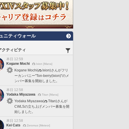
ュニティウォール
アクティビティ
本日 12:59
Kogane Mochi
Ixion [Mana]
Kogane Mochi(
Ixion)さんがフリ
ーカンパニー"Ton-berry(Ixion)"のメ
ンバー募集を開始しました。
本日 12:58
Yodaka Miyazawa
Titan [Mana]
Yodaka Miyazawa(
Titan)さんが
CWLSの立ち上げメンバー募集を開
始しました。
本日 12:58
Kei Cats
Zeromus [Meteor]