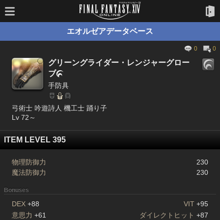
エオルゼアデータベース
0
0
グリーングライダー・レンジャーグロー
ブ

手防具
弓術士 吟遊詩人 機工士 踊り子
Lv 72～
ITEM LEVEL 395
物理防御力
230
魔法防御力
230
Bonuses
DEX
+88
VIT
+95
意思力
+61
ダイレクトヒット
+87