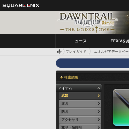
ニュース
FFXIVを
プレイガイド
エオルゼアデータベー
検索結果
アイテム
武器
道具
防具
アクセサリ
薬品・調理品