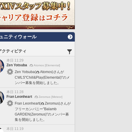
ュニティウォール
アクティビティ
本日 11:29
Zen Yotsuba
Atomos [Elemental]
Zen Yotsuba(
Atomos)さんが
CWLS"Chill&Play(Elemental)"のメ
ンバー募集を開始しました。
本日 11:28
Fran Leonheart
Zeromus [Meteor]
Fran Leonheart(
Zeromus)さんが
フリーカンパニー"Balamb
GARDEN(Zeromus)"のメンバー募
集を開始しました。
本日 11:19