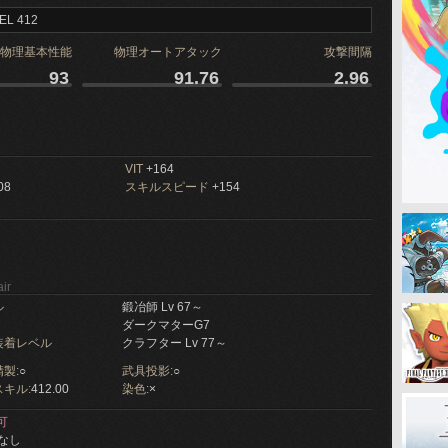
EL 412
物理基本性能
物理オートアタック
攻撃間隔
93
91.76
2.96
VIT
+164
08
スキルスピード
+154
ir
ル
鍛冶師 Lv 67～
ダークマターG7
装着レベル
クラフター Lv 77～
製:
○
武具投影:
○
キル:
412.00
染色:
×
可
なし