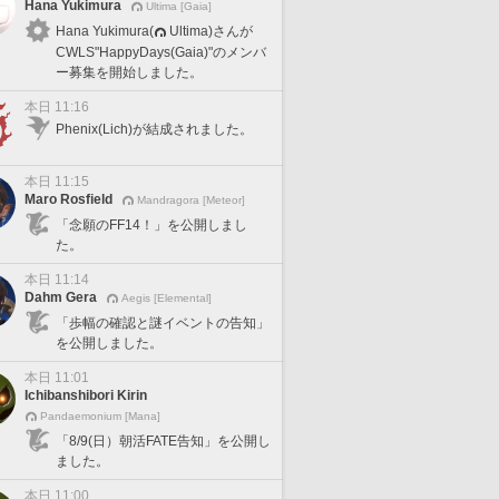
Hana Yukimura
Ultima [Gaia]
Hana Yukimura(
Ultima)さんが
CWLS"HappyDays(Gaia)"のメンバ
ー募集を開始しました。
本日 11:16
Phenix(Lich)が結成されました。
本日 11:15
Maro Rosfield
Mandragora [Meteor]
「念願のFF14！」を公開しまし
た。
本日 11:14
Dahm Gera
Aegis [Elemental]
「歩幅の確認と謎イベントの告知」
を公開しました。
本日 11:01
Ichibanshibori Kirin
Pandaemonium [Mana]
「8/9(日）朝活FATE告知」を公開し
ました。
本日 11:00