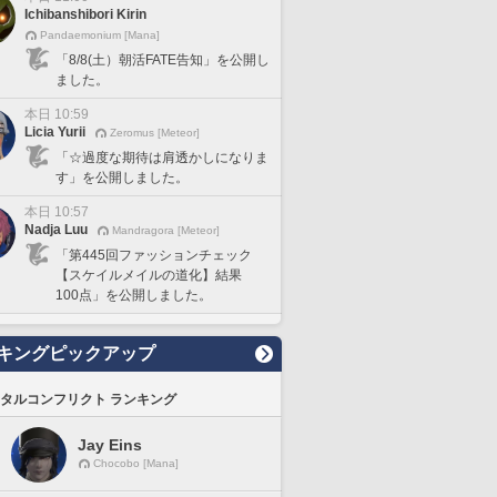
Ichibanshibori Kirin
Pandaemonium [Mana]
「8/8(土）朝活FATE告知」を公開し
ました。
本日 10:59
Licia Yurii
Zeromus [Meteor]
「☆過度な期待は肩透かしになりま
す」を公開しました。
本日 10:57
Nadja Luu
Mandragora [Meteor]
「第445回ファッションチェック
【スケイルメイルの道化】結果
100点」を公開しました。
キングピックアップ
タルコンフリクト ランキング
Jay Eins
Chocobo [Mana]