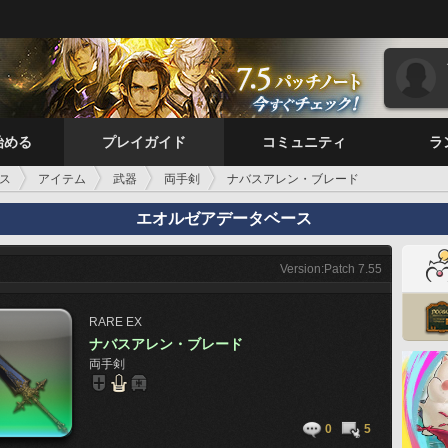
始める
プレイガイド
コミュニティ
ラ
ス
アイテム
武器
両手剣
ナバスアレン・ブレード
エオルゼアデータベース
Version:Patch 7.55
RARE
EX
ナバスアレン・ブレード
両手剣
0
5