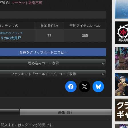
279 Gil
マーケット取引不可
コンテンツ名
参加条件Lv
平均アイテムレベル
漆黒のヴィランズ
77
385
マリカの大井戸
名称をクリップボードにコピー
埋め込みコード表示
ファンキット「ツールチップ」コード表示
画像（5）
を記入するにはログインが必要です。