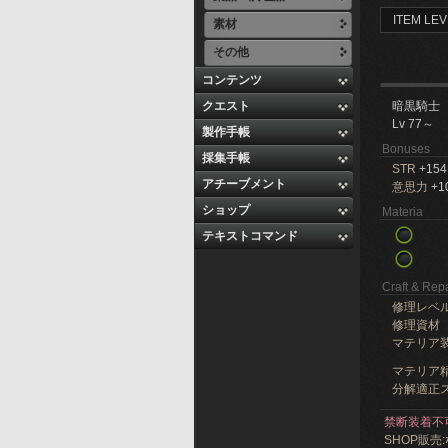
ITEM LEV
素材
その他
コンテンツ
クエスト
暗黒騎士
Lv 77～
製作手帳
Bonuses
採集手帳
STR
+154
アチーブメント
意思力
+1
ショップ
Materia
テキストコマンド
Craft & Repa
修理レベ
修理資材
マテリア
マテリア精
分解適正ス
禁断装着不
SHOP販売: