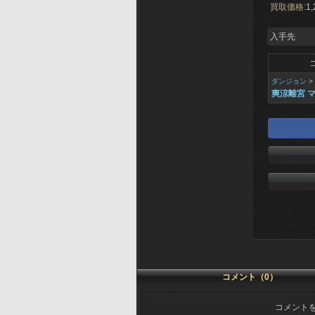
買取価格:
1,
入手先
ダンジョン
>
爽涼離宮 
コメント（0）
コメント