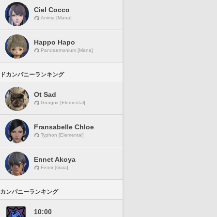
Ciel Cocco
Anima [Mana]
Happo Hapo
Pandaemonium [Mana]
ドカンパニーランキング
Ot Sad
Gungnir [Elemental]
Fransabelle Chloe
Typhon [Elemental]
Ennet Akoya
Fenrir [Gaia]
カンパニーランキング
10:00